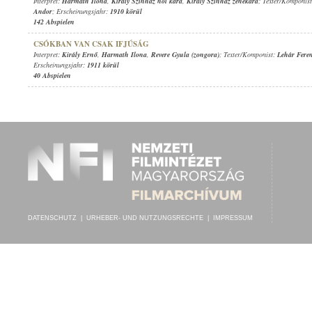
Interpret:
Harmath Ilona
,
Király Színház női kara
,
Király Színház zenekara
; Texter/Komponis
Andor
; Erscheinungsjahr:
1910 körül
142 Abspielen
CSÓKBAN VAN CSAK IFJÚSÁG
Interpret:
Király Ernő
,
Harmath Ilona
,
Revere Gyula (zongora)
; Texter/Komponist:
Lehár Fere
Erscheinungsjahr:
1911 körül
40 Abspielen
DATENSCHUTZ
|
URHEBER- UND NUTZUNGSRECHTE
|
IMPRESSUM