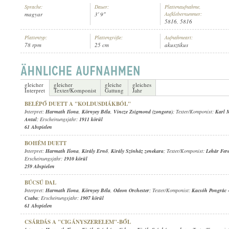
Sprache:
Dauer:
Plattenaufnahme,
magyar
3' 9"
Aufklebernummer:
5816, 5816
Plattentyp:
Plattengröße:
Aufnahmeart:
78 rpm
25 cm
akusztikus
HARMATH ILONA
,
GÓZON GYULA
,
DEBRECENI KISS BÉLA CIGÁNY
INTERPRET:
gleicher
gleicher
gleiche
gleiches
Interpret
Texter/Komponist
Gattung
Jahr
BELÉPŐ DUETT A "KOLDUSDIÁKBÓL"
Interpret:
Harmath Ilona
,
Környey Béla
,
Vincze Zsigmond (zongora)
; Texter/Komponist:
Karl M
Antal
; Erscheinungsjahr:
1911 körül
61 Abspielen
BOHÉM DUETT
Interpret:
Harmath Ilona
,
Király Ernő
,
Király Színház zenekara
; Texter/Komponist:
Lehár Fer
Erscheinungsjahr:
1910 körül
259 Abspielen
BÚCSÚ DAL
Interpret:
Harmath Ilona
,
Környey Béla
,
Odeon Orchester
; Texter/Komponist:
Kacsóh Pongrác
Csaba
; Erscheinungsjahr:
1907 körül
61 Abspielen
CSÁRDÁS A "CIGÁNYSZERELEM"-BŐL