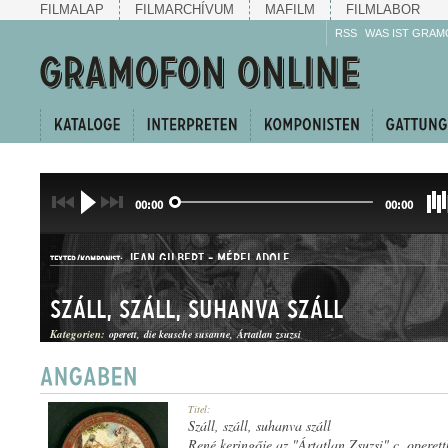
FILMALAP
FILMARCHÍVUM
MAFILM
FILMLABOR
RSS
WAS IST GRAM
00:00
00:00
JEAN GILBERT
-
MÉREI ADOLF
TEXTER/KOMPONIST:
Száll, száll, suhanva száll
Kategorien:
operett
die keusche susanne
Ártatlan zsuzsi
KERINGŐ
Titel:
GATTUNG:
Száll, száll, suhanva száll
René keringője az "Ártatlan Zsuzsi" c. operett