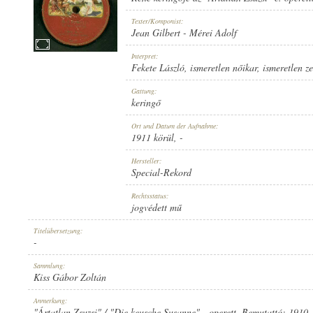
Texter/Komponist:
Jean Gilbert
-
Mérei Adolf
Interpret:
Fekete László
,
ismeretlen nőikar
,
ismeretlen z
1911 KÖRÜL
ERSCHEINUNGSJAHR:
Gattung:
keringő
Ort und Datum der Aufnahme:
1911 körül
, -
Hersteller:
Special-Rekord
SPECIAL-REKORD
HERSTELLER:
Rechtsstatus:
jogvédett mű
Titelübersetzung:
-
Sammlung:
Kiss Gábor Zoltán
10312
PLATTENAUFNAHME:
Anmerkung:
"Ártatlan Zsuzsi" / "Die keusche Susanne" - operett. Bemutattó: 1910