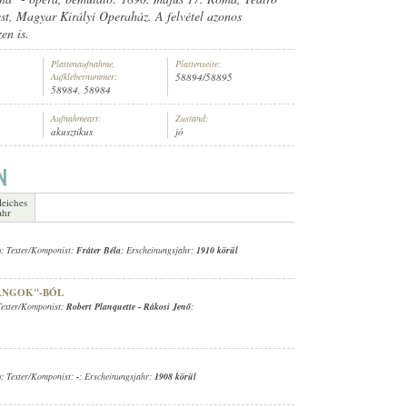
st, Magyar Királyi Operaház. A felvétel azonos
en is.
Plattenaufnahme,
Plattenseite:
Aufklebernummer:
58894/58895
58984, 58984
ZENEKAR
Aufnahmeart:
Zustand:
akusztikus
jó
leiches
ahr
)
; Texter/Komponist:
Fráter Béla
; Erscheinungsjahr:
1910 körül
RANGOK"-BÓL
Texter/Komponist:
Robert Planquette
-
Rákosi Jenő
;
)
; Texter/Komponist:
-
; Erscheinungsjahr:
1908 körül