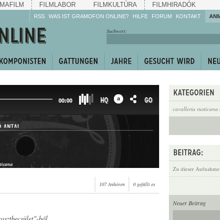
MAFILM
FILMLABOR
FILMKULTÚRA
FILMHIRADÓK
RSS
WAS IST GRAMOFON ONLINE?
HILFE
FORUM
KONTAKT
AN
Hören Sie zu!
Suchwort:
Machen Sie mit!
Reden Sie mit!
Empfehlen Sie
weiter!
HQ
GO
00:00
cavalleria rusticana
Ó ANTAL
sticana
Zu dieser Aufnahme
107 Anhören
0 gefällt es
Neuer Beitrag
rasztbecsület"-ből