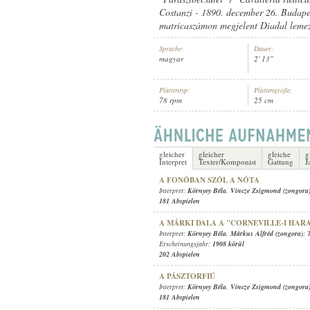
Costanzi - 1890. december 26. Budape
matricaszámon megjelent Diadal lemez
Sprache:
Dauer:
magyar
2' 13"
KÖRNYEY BÉLA
,
ISMERETLEN 
INTERPRET:
Plattentyp:
Plattengröße:
78 rpm
25 cm
gleicher
gleicher
gleiche
g
Interpret
Texter/Komponist
Gattung
J
A FONÓBAN SZÓL A NÓTA
Interpret:
Környey Béla
,
Vincze Zsigmond (zongora
181 Abspielen
A MÁRKI DALA A "CORNEVILLE-I HA
Interpret:
Környey Béla
,
Márkus Alfréd (zongora)
; 
Erscheinungsjahr:
1908 körül
202 Abspielen
A PÁSZTORFIÚ
Interpret:
Környey Béla
,
Vincze Zsigmond (zongora
181 Abspielen