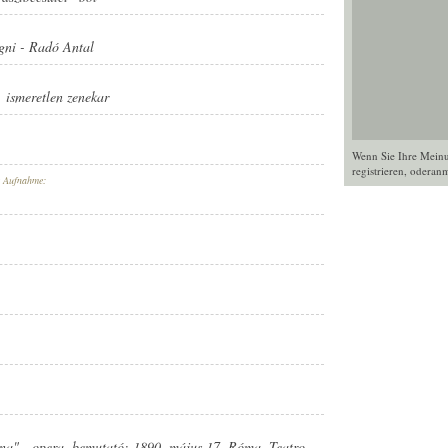
gni
-
Radó Antal
,
ismeretlen zenekar
Wenn Sie Ihre Mein
registrieren
, oder
anm
r Aufnahme:
cana" - opera, bemutató: 1890. május 17. Róma, Teatro