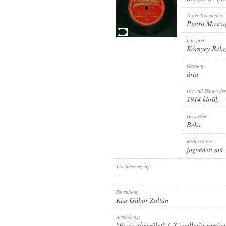
Texter/Komponist:
Pietro Masca
Interpret:
Környey Béla
1914 KÖRÜL
ERSCHEINUNGSJAHR:
Gattung:
ária
Ort und Datum de
1914 körül
, -
Hersteller:
Beka
BEKA
HERSTELLER:
Rechtsstatus:
jogvédett mű
Titelübersetzung:
-
Sammlung:
Kiss Gábor Zoltán
58984
PLATTENAUFNAHME:
Anmerkung:
"Parasztbecsület" / "Cavalleria rusti