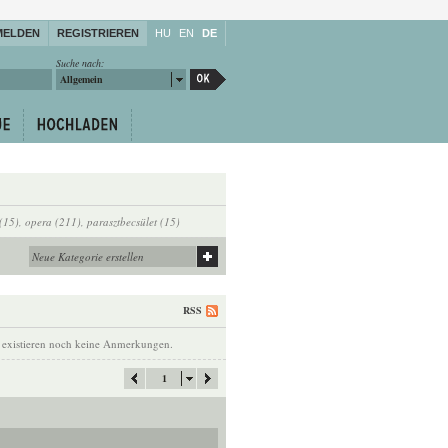
MELDEN
REGISTRIEREN
HU
EN
DE
Suche nach:
Allgemein
 (15)
,
opera (211)
,
parasztbecsület (15)
RSS
 existieren noch keine Anmerkungen.
1