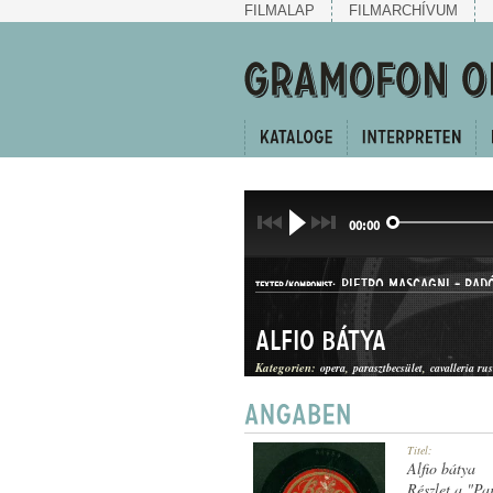
FILMALAP
FILMARCHÍVUM
00:00
PIETRO MASCAGNI
-
RAD
TEXTER/KOMPONIST:
Alfio bátya
Kategorien:
opera
parasztbecsület
cavalleria ru
ÁRIA
Titel:
GATTUNG:
Alfio bátya
Részlet a "Pa