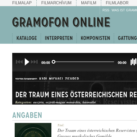
FILMALAP
FILMARCHÍVUM
MAFILM
FILMLABOR
RSS
WAS IST GRAM
00:00
00:00
KARL MICHAEL ZIEHRER
TEXTER/KOMPONIST:
Kategorien:
ausztria
osztrák-magyar monarchia
katonaélet
HANGKÉP
Titel:
GATTUNG:
Der Traum eines österreichischen Reservisten (
Grosses musikalisches Gemälde