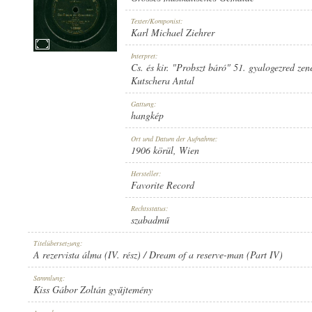
Texter/Komponist:
Karl Michael Ziehrer
Interpret:
Cs. és kir. "Probszt báró" 51. gyalogezred zen
1906 KÖRÜL
ERSCHEINUNGSJAHR:
Kutschera Antal
Gattung:
hangkép
Ort und Datum der Aufnahme:
1906 körül
, Wien
Hersteller:
FAVORITE RECORD
HERSTELLER:
Favorite Record
Rechtsstatus:
szabadmű
Titelübersetzung:
A rezervista álma (IV. rész) / Dream of a reserve-man (Part IV)
Sammlung:
1-23088
PLATTENAUFNAHME:
Kiss Gábor Zoltán gyűjtemény