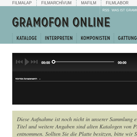
FILMALAP
FILMARCHÍVUM
MAFILM
FILMLABOR
RSS
WAS IST GRAM
00:00
00:00
-
TEXTER/KOMPONIST:
Diese Aufnahme ist noch nicht in unserer Sammlung e
Titel und weitere Angaben sind alten Katalogen von P
GATTUNG:
entnommen. Sollten Sie die Platte besitzen, bitte wir 