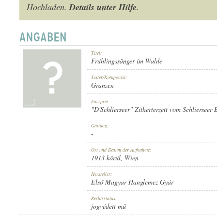
Details unter Hilfe
Hochladen.
.
Titel:
1913 KÖRÜL
ERSCHEINUNGSJAHR:
Frühlingssänger im Walde
Texter/Komponist:
Granzen
Interpret:
"D'Schlierseer" Zitherterzett vom Schlierseer
Gattung:
ELSŐ MAGYAR HANGLEMEZ GYÁR
HERSTELLER:
-
Ort und Datum der Aufnahme:
1913 körül
, Wien
Hersteller:
Első Magyar Hanglemez Gyár
Rechtsstatus:
820
PLATTENAUFNAHME:
jogvédett mű