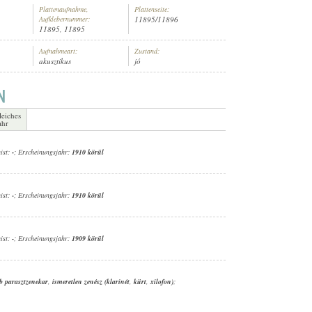
Plattenaufnahme,
Plattenseite:
Aufklebernummer:
11895/11896
11895, 11895
Aufnahmeart:
Zustand:
akusztikus
jó
leiches
ahr
ist:
-
; Erscheinungsjahr:
1910 körül
ist:
-
; Erscheinungsjahr:
1910 körül
ist:
-
; Erscheinungsjahr:
1909 körül
b parasztzenekar
,
ismeretlen zenész (klarinét
,
kürt
,
xilofon)
;