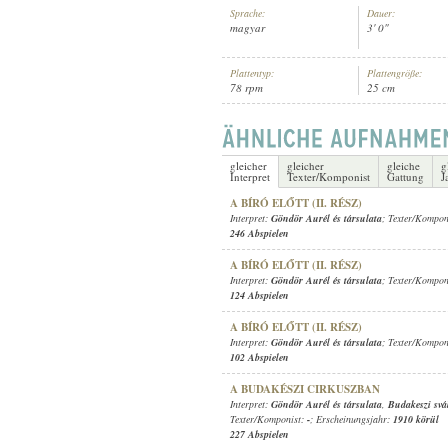
Sprache:
Dauer:
magyar
3' 0"
Plattentyp:
Plattengröße:
78 rpm
25 cm
GÖNDÖR AURÉL ÉS TÁRSULATA
INTERPRET:
gleicher
gleicher
gleiche
g
Interpret
Texter/Komponist
Gattung
J
A BÍRÓ ELŐTT (II. RÉSZ)
Interpret:
Göndör Aurél és társulata
; Texter/Kompon
246 Abspielen
A BÍRÓ ELŐTT (II. RÉSZ)
Interpret:
Göndör Aurél és társulata
; Texter/Kompon
124 Abspielen
A BÍRÓ ELŐTT (II. RÉSZ)
Interpret:
Göndör Aurél és társulata
; Texter/Kompon
102 Abspielen
A BUDAKÉSZI CIRKUSZBAN
Interpret:
Göndör Aurél és társulata
,
Budakeszi svá
Texter/Komponist:
-
; Erscheinungsjahr:
1910 körül
227 Abspielen