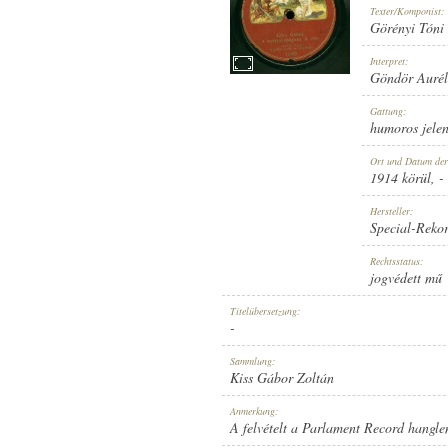
Texter/Komponist:
Görényi Tóni
Interpret:
Göndör Aurél 
1914 KÖRÜL
Gattung:
ERSCHEINUNGSJAHR:
humoros jelen
Ort und Datum de
1914 körül
, -
Hersteller:
Special-Reko
SPECIAL-REKORD
Rechtsstatus:
HERSTELLER:
jogvédett mű
Titelübersetzung:
-
Sammlung:
Kiss Gábor Zoltán
11895
Anmerkung:
PLATTENAUFNAHME:
A felvételt a Parlament Record hangle