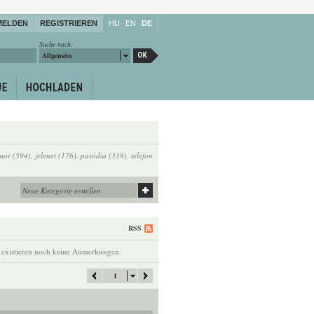
MELDEN
REGISTRIEREN
HU
EN
DE
Suche nach:
Allgemein
mor (594)
,
jelenet (176)
,
paródia (339)
,
telefon
RSS
 existieren noch keine Anmerkungen.
1