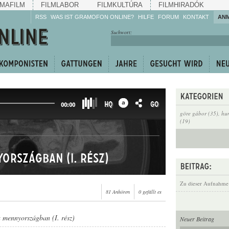
MAFILM
FILMLABOR
FILMKULTÚRA
FILMHIRADÓK
RSS
WAS IST GRAMOFON ONLINE?
HILFE
FORUM
KONTAKT
AN
Hören Sie zu!
Suchwort:
Machen Sie mit!
Reden Sie mit!
Empfehlen Sie
weiter!
HQ
GO
00:00
göre gábor (35)
,
hu
(19)
országban (I. rész)
Zu dieser Aufnahme
81 Anhören
0 gefällt es
 mennyországban (I. rész)
Neuer Beitrag