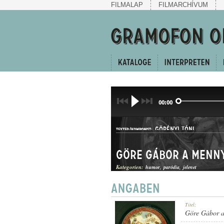
FILMALAP
FILMARCHÍVUM
00:00
GÖRÉNYI TÓNI
TEXTER/KOMPONIST:
Göre Gábor a menny
Kategorien:
humor
paródia
jelenet
HUMOROS JELENET
Titel:
GATTUNG:
Göre Gábor a