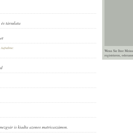
és társulata
et
r Aufnahme:
Wenn Sie Ihre Mein
registrieren
, oder
anm
rd
mezgyár is kiadta azonos matricaszámon.