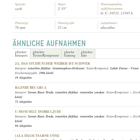
Sprache:
Dauer:
Plattenaufnahme,
szerb
2' 55"
Aufklebernummer:
G. C.-19535, 13595 b
Plattentyp:
Plattengröße:
Aufnahmeart:
78 rpm
25 cm
akusztikus
ISMERTLEN FÉRFIKAR
,
VASA JOVANOVIC'S TAMBURA ORCHESTRA
INTERPRET:
gleicher
gleicher
gleiche
gleiches
Interpret
Texter/Komponist
Gattung
Jahr
JA, DAS STUDIUM DER WEIBER IST SCHWER
Interpret:
ismertlen férfikar
,
Grammophon-Orchester
; Texter/Komponist:
Lehár Ferenc
-
Victor
Erscheinungsjahr:
1906 körül
19 Abspielen
RAZNIH BECARCA
Interpret:
Stevan Bacic Trnda
,
ismertlen férfikar
,
ismeretlen zenekar
; Texter/Komponist:
-
; Ersc
körül
73 Abspielen
U MOM SELU DOBRI LJUDI
Interpret:
Stevan Bacic Trnda
,
ismertlen férfikar
,
ismeretlen zenekar
; Texter/Komponist:
-
; Ersc
körül
94 Abspielen
[ALA IMAM TSARNE OTSI]