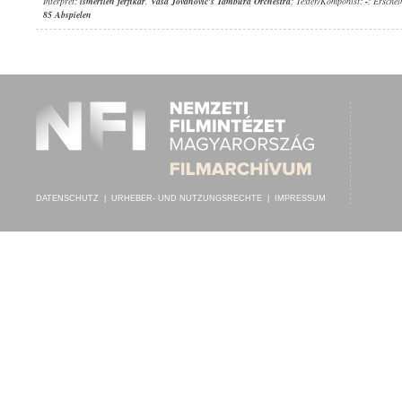
Interpret:
ismertlen férfikar
,
Vasa Jovanovic's Tambura Orchestra
; Texter/Komponist:
-
; Ersche
85 Abspielen
DATENSCHUTZ
|
URHEBER- UND NUTZUNGSRECHTE
|
IMPRESSUM