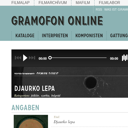
FILMALAP
FILMARCHÍVUM
MAFILM
FILMLABOR
RSS
WAS IST GRAM
00:00
00:00
OSMAN DJIKIC
TEXTER/KOMPONIST:
Djaurko lepa
Kategorien:
folklór
szerbia
belgrád
NÉPDAL
Titel:
GATTUNG:
Djaurko lepa