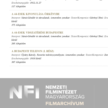
Erscheinungsjahr:
1912.11.27
117 Abspielen
A 44-ESEK KIVONULÁSA ÖRKÉNYBE
Interpret:
Sárai-Göndör és társulatuk
,
ismeretlen zenekar
; Texter/Komponist:
Görényi Tóni
; Er
körül
375 Abspielen
A 44-ESEK VISSZATÉRÉSE BUDAPESTRE
Interpret:
Sárai-Göndör és társulatuk
,
ismeretlen zenekar
; Texter/Komponist:
Görényi Tóni
; Er
körül
205 Abspielen
A BUDAPESTI TELEFON (I. RÉSZ)
Interpret:
Újváry Károly
,
Favorite művészszemélyzete
,
ismeretlen zenekar
; Texter/Komponist:
Zer
Erscheinungsjahr:
1918 körül
307 Abspielen