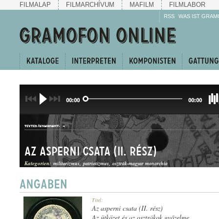
FILMALAP
FILMARCHÍVUM
MAFILM
FILMLABOR
RSS
WAS IST GRAM
00:00
00:00
-
TEXTER/KOMPONIST:
Az asperni csata (II. rész)
Kategorien:
militarizmus
patriotizmus
osztrák-magyar monarchia
TÖRTÉNELMI HANGKÉP
Titel:
GATTUNG:
Az asperni csata (II. rész)
Az ütközet és az osztrákok győzelme