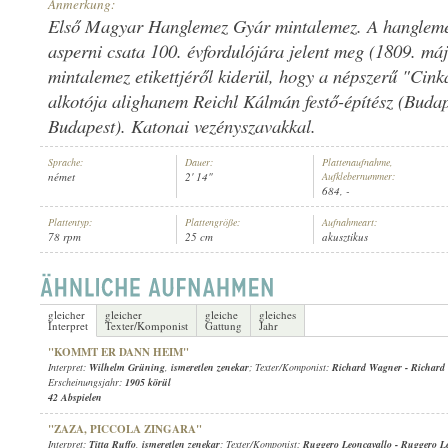
Anmerkung:
Első Magyar Hanglemez Gyár mintalemez. A hangleme
asperni csata 100. évfordulójára jelent meg (1809. má
mintalemez etikettjéről kiderül, hogy a népszerű "Cin
alkotója alighanem Reichl Kálmán festő-építész (Budap
ISMERETLEN ZENEKAR
INTERPRET:
Budapest). Katonai vezényszavakkal.
Sprache:
Dauer:
Plattenaufnahme,
német
2' 14"
Aufklebernummer:
684, -
Plattentyp:
Plattengröße:
Aufnahmeart:
78 rpm
25 cm
akusztikus
gleicher
gleicher
gleiche
gleiches
Interpret
Texter/Komponist
Gattung
Jahr
"KOMMT ER DANN HEIM"
Interpret:
Wilhelm Grüning
,
ismeretlen zenekar
; Texter/Komponist:
Richard Wagner
-
Richard
Erscheinungsjahr:
1905 körül
42 Abspielen
"ZAZA, PICCOLA ZINGARA"
Interpret:
Titta Ruffo
,
ismeretlen zenekar
; Texter/Komponist:
Ruggero Leoncavallo
-
Ruggero Le