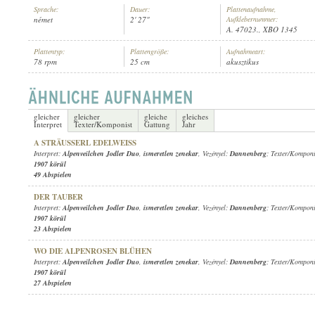
Sprache:
Dauer:
Plattenaufnahme,
német
2' 27"
Aufklebernummer:
A. 47023., XBO 1345
Plattentyp:
Plattengröße:
Aufnahmeart:
78 rpm
25 cm
akusztikus
ALPENVEILCHEN JODLER DUO
,
ISMERETLEN ZENEKAR
, VEZÉNYE
INTERPRET:
gleicher
gleicher
gleiche
gleiches
Interpret
Texter/Komponist
Gattung
Jahr
A STRÄUSSERL EDELWEISS
Interpret:
Alpenveilchen Jodler Duo
,
ismeretlen zenekar
, Vezényel:
Dannenberg
; Texter/Kompon
1907 körül
49 Abspielen
DER TAUBER
Interpret:
Alpenveilchen Jodler Duo
,
ismeretlen zenekar
, Vezényel:
Dannenberg
; Texter/Kompon
1907 körül
23 Abspielen
WO DIE ALPENROSEN BLÜHEN
Interpret:
Alpenveilchen Jodler Duo
,
ismeretlen zenekar
, Vezényel:
Dannenberg
; Texter/Kompon
1907 körül
27 Abspielen