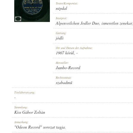
Texter/Komponist:
népdal
Interpret:
Alpenveilchen Jodler Duo
,
ismeretlen zenekar
1907 KÖRÜL
Gattung:
ERSCHEINUNGSJAHR:
jódli
Ort und Datum der Aufnahme:
1907 körül
, -
Hersteller:
Jumbo-Record
JUMBO-RECORD
Rechtsstatus:
HERSTELLER:
szabadmű
Titelübersetzung:
-
Sammlung:
Kiss Gábor Zoltán
A. 47023.
Anmerkung:
PLATTENAUFNAHME:
"Odeon Record" sorozat tagja.