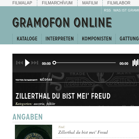
FILMALAP
FILMARCHÍVUM
MAFILM
FILMLABOR
RSS
WAS IST GRAM
00:00
00:00
NÉPDAL
TEXTER/KOMPONIST:
Zillerthal du bist mei' Freud
Kategorien:
ausztria
folklór
JÓDLI
Titel:
GATTUNG:
Zillerthal du bist mei' Freud