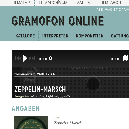
FILMALAP
FILMARCHÍVUM
MAFILM
FILMLABOR
RSS
WAS IST GRAM
00:00
00:00
CARL TEIKE
TEXTER/KOMPONIST:
Zeppelin-Marsch
Kategorien:
történelem
közlekedés
zeppelin
INDULÓ
Titel:
GATTUNG:
Zeppelin-Marsch