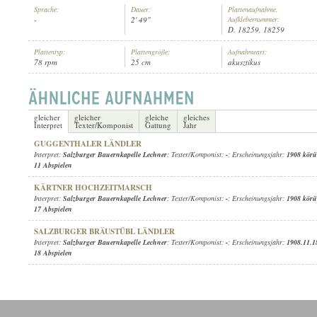
Sprache:
Dauer:
Plattenaufnahme,
-
2' 49"
Aufklebernummer:
D. 18259, 18259
Plattentyp:
Plattengröße:
Aufnahmeart:
78 rpm
25 cm
akusztikus
SALZBURGER BAUERNKAPELLE LECHNER
INTERPRET:
gleicher
gleicher
gleiche
gleiches
Interpret
Texter/Komponist
Gattung
Jahr
GUGGENTHALER LÄNDLER
Interpret:
Salzburger Bauernkapelle Lechner
; Texter/Komponist:
-
; Erscheinungsjahr:
1908 körü
11 Abspielen
KÄRTNER HOCHZEITMARSCH
Interpret:
Salzburger Bauernkapelle Lechner
; Texter/Komponist:
-
; Erscheinungsjahr:
1908 körü
17 Abspielen
SALZBURGER BRÄUSTÜBL LÄNDLER
Interpret:
Salzburger Bauernkapelle Lechner
; Texter/Komponist:
-
; Erscheinungsjahr:
1908.11.1
18 Abspielen