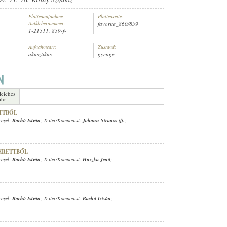
Plattenaufnahme,
Plattenseite:
Aufklebernummer:
favorite_860/859
1-21511, 859-f-
Aufnahmeart:
Zustand:
akusztikus
gyenge
TI ZENEKAR
, VEZÉNYEL:
BACHÓ ISTVÁN
leiches
ahr
TTBŐL
ényel:
Bachó István
; Texter/Komponist:
Johann Strauss ifj.
;
ERETTBŐL
ényel:
Bachó István
; Texter/Komponist:
Huszka Jenő
;
ényel:
Bachó István
; Texter/Komponist:
Bachó István
;