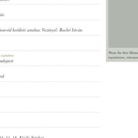
rác
honvéd kerületi zenekar
, Vezényel:
Bachó István
Wenn Sie Ihre Mein
r Aufnahme:
registrieren
, oder
anm
Budapest
ord
04. 11. 18. Király Színház