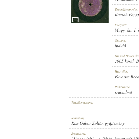
Texter/Komponist:
Kacsóh Pong
Interpret:
Magy. kir. I. 
1905 KÖRÜL
ERSCHEINUNGSJAHR:
Gattung:
induló
Ort und Datum de
1905 körül
, 
Hersteller:
Favorite Rec
FAVORITE RECORD
HERSTELLER:
Rechtsstatus:
szabadmű
Titelübersetzung:
-
Sammlung:
Kiss Gábor Zoltán gyűjtemény
1-21511
PLATTENAUFNAHME:
Anmerkung:
"János vitéz" - daljáték, bemutató: 19