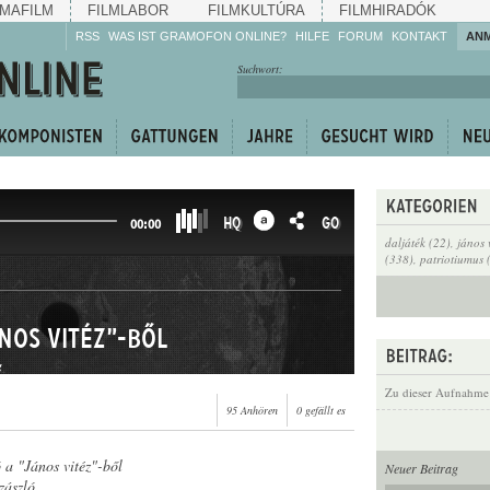
MAFILM
FILMLABOR
FILMKULTÚRA
FILMHIRADÓK
RSS
WAS IST GRAMOFON ONLINE?
HILFE
FORUM
KONTAKT
AN
Hören Sie zu!
Suchwort:
Machen Sie mit!
Reden Sie mit!
Empfehlen Sie
weiter!
HQ
GO
00:00
daljáték (22)
,
jános 
(338)
,
patriotiumus 
nos vitéz"-ből
g
Zu dieser Aufnahme
95 Anhören
0 gefällt es
 a "János vitéz"-ből
Neuer Beitrag
zászló