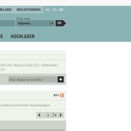
MELDEN
REGISTRIEREN
HU
EN
DE
Suche nach:
Allgemein
vitéz (10)
,
magyarország (21)
,
militarizmus
(11)
RSS
 existieren noch keine Anmerkungen.
1