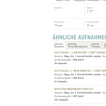
Sprache:
Dauer:
-
2' 25"
Plattentyp:
Plattengröße:
78 rpm
25 cm
MAGY. KIR. I. HONVÉD KERÜLE
INTERPRET:
gleicher
gleicher
gleiche
g
Interpret
Texter/Komponist
Gattung
J
EGYVELEG "A DENEVÉR" CÍMŰ OPERE
Interpret:
Magy. kir. I. honvéd kerületi zenekar
, Vez
Erscheinungsjahr:
1906 körül
30 Abspielen
EGYVELEG A "BOB HERCEG" CÍMŰ OP
Interpret:
Magy. kir. I. honvéd kerületi zenekar
, Vez
Erscheinungsjahr:
1906 körül
65 Abspielen
HONVÉD DÍSZMENET INDULÓ
Interpret:
Magy. kir. I. honvéd kerületi zenekar
, Vez
Erscheinungsjahr:
1907 körül
105 Abspielen