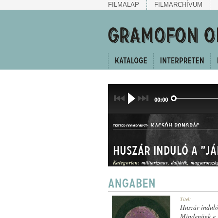
FILMALAP
FILMARCHÍVUM
00:00
KACSÓH PONGRÁC
TEXTER/KOMPONIST:
Huszár induló a "Já
Kategorien:
militarizmus
daljáték
magyarorszá
INDULÓ
Titel:
GATTUNG:
Huszár induló
Mindenünk e 