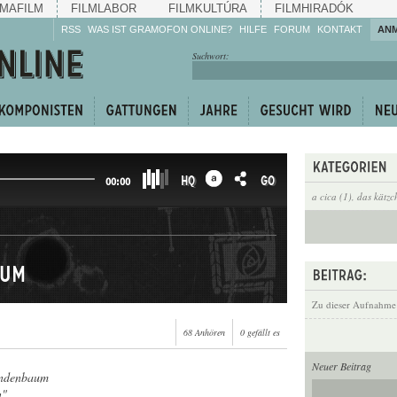
MAFILM
FILMLABOR
FILMKULTÚRA
FILMHIRADÓK
RSS
WAS IST GRAMOFON ONLINE?
HILFE
FORUM
KONTAKT
AN
Hören Sie zu!
Suchwort:
Machen Sie mit!
Reden Sie mit!
Empfehlen Sie
weiter!
HQ
GO
00:00
a cica (1)
,
das kätzc
aum
Zu dieser Aufnahme
68 Anhören
0 gefällt es
Neuer Beitrag
indenbaum
n"