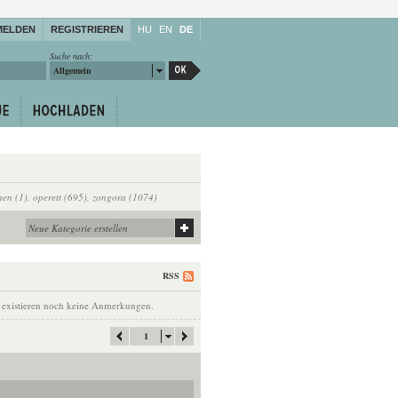
MELDEN
REGISTRIEREN
HU
EN
DE
Suche nach:
Allgemein
hen (1)
,
operett (695)
,
zongora (1074)
RSS
 existieren noch keine Anmerkungen.
1