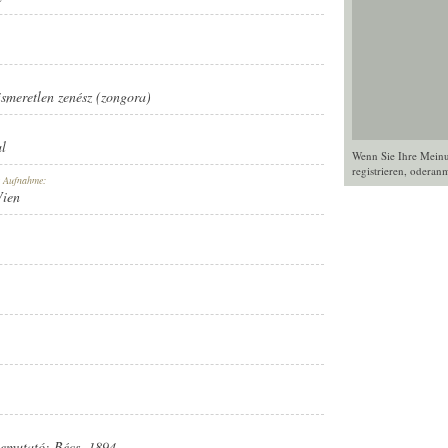
ismeretlen zenész (zongora)
al
Wenn Sie Ihre Mein
registrieren
, oder
anm
r Aufnahme:
Wien
Bemutató: Bécs, 1894.