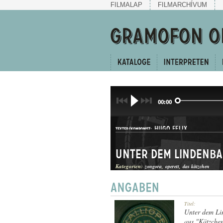
FILMALAP
FILMARCHÍVUM
00:00
HUGO FELIX
TEXTER/KOMPONIST:
Unter dem Lindenb
Kategorien:
zongora
operett
das kätzchen
OPERETTBETÉTDAL
Titel:
GATTUNG:
Unter dem L
aus "Kätzche