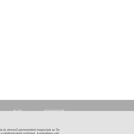
BLOG
KÖZADATTÁR
FORUM
MSZH
FACEBOOK
ARTISJUS
TWITTER
OSZMI
OSZK ZENEMŰTÁR
ia és elemező partnereinkkel megosztjuk az Ön
zolgáltatásokból gyűjtöttek. A weboldalon való