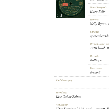
Texter/Komponist:
Hugo Felix
Interpret:
Nelly Byron
,
1910 KÖRÜL
ERSCHEINUNGSJAHR:
Gattung:
operettbetétd
Ort und Datum de
1910 körül
, 
Hersteller:
Kalliope
KALLIOPE
HERSTELLER:
Rechtsstatus:
árvamű
Titelübersetzung:
-
Sammlung:
Kiss Gábor Zoltán
NO. 1893.
PLATTENAUFNAHME:
Anmerkung:
"Das Kätzchen" / "A cica" - operett. 