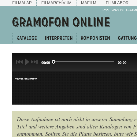
FILMALAP
FILMARCHÍVUM
MAFILM
FILMLABOR
RSS
WAS IST GRAM
00:00
00:00
-
TEXTER/KOMPONIST:
Diese Aufnahme ist noch nicht in unserer Sammlung e
Titel und weitere Angaben sind alten Katalogen von P
GATTUNG:
entnommen. Sollten Sie die Platte besitzen, bitte wir 