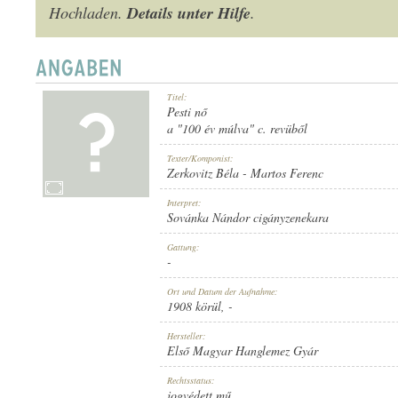
Details unter Hilfe
Hochladen.
.
Titel:
1908 KÖRÜL
ERSCHEINUNGSJAHR:
Pesti nő
a "100 év múlva" c. revüből
Texter/Komponist:
Zerkovitz Béla
-
Martos Ferenc
Interpret:
Sovánka Nándor cigányzenekara
ELSŐ MAGYAR HANGLEMEZ GYÁR
HERSTELLER:
Gattung:
-
Ort und Datum der Aufnahme:
1908 körül
, -
Hersteller:
Első Magyar Hanglemez Gyár
585
PLATTENAUFNAHME:
Rechtsstatus:
jogvédett mű