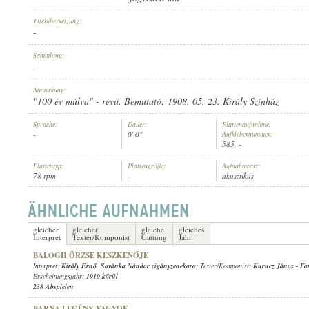
Titelübersetzung:
-
Sammlung:
-
INTERPRET:
Anmerkung:
"100 év múlva" - revü. Bemutató: 1908. 05. 23. Király Színház
Sprache:
Dauer:
Plattenaufnahme,
-
0' 0"
Aufklebernummer:
585, -
Plattentyp:
Plattengröße:
Aufnahmeart:
78 rpm
-
akusztikus
gleicher
gleicher
gleiche
gleiches
Interpret
Texter/Komponist
Gattung
Jahr
BALOGH ÖRZSE KESZKENŐJE
Interpret:
Király Ernő
,
Sovánka Nándor cigányzenekara
; Texter/Komponist:
Kurucz János
-
Fa
Erscheinungsjahr:
1910 körül
238 Abspielen
BARNA LEGÉNY VAGYOK