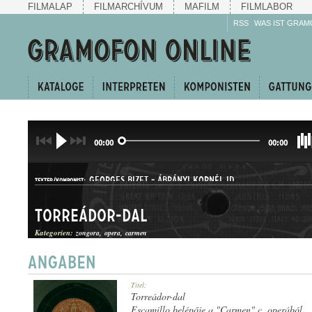
FILMALAP
FILMARCHÍVUM
MAFILM
FILMLABOR
RSS
WAS IST GRAM
00:00
00:00
GEORGES BIZET
-
ÁBRÁNYI KORNÉL ID.
TEXTER/KOMPONIST:
Torreádor-dal
Kategorien:
zongora
opera
carmen
ÁRIA
Titel:
GATTUNG:
Torreádor-dal
Escamillo belépője a "Carmen" c. operából