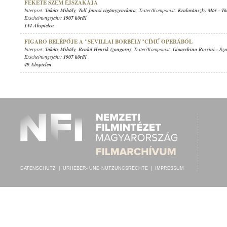
FEKETE SZEM ÉJSZAKÁJA
Interpret:
Takáts Mihály
,
Toll Jancsi cigányzenekara
; Texter/Komponist:
Kralovánszky Mór
-
Tó
Erscheinungsjahr:
1907 körül
144 Abspielen
FIGARO BELÉPŐJE A "SEVILLAI BORBÉLY"CÍMŰ OPERÁBÓL
Interpret:
Takáts Mihály
,
Benkő Henrik (zongora)
; Texter/Komponist:
Gioacchino Rossini
-
Sze
Erscheinungsjahr:
1907 körül
49 Abspielen
DATENSCHUTZ
|
URHEBER- UND NUTZUNGSRECHTE
|
IMPRESSUM