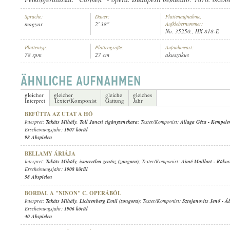
Sprache:
Dauer:
Plattenaufnahme,
magyar
2' 38"
Aufklebernummer:
No. 35250., HX 818-E
Plattentyp:
Plattengröße:
Aufnahmeart:
78 rpm
27 cm
akusztikus
TAKÁTS MIHÁLY
,
SCHWEIDA REZSŐ (ZONGORA)
INTERPRET:
gleicher
gleicher
gleiche
gleiches
Interpret
Texter/Komponist
Gattung
Jahr
BEFÚTTA AZ UTAT A HÓ
Interpret:
Takáts Mihály
,
Toll Jancsi cigányzenekara
; Texter/Komponist:
Allaga Géza
-
Kempele
Erscheinungsjahr:
1907 körül
98 Abspielen
BELLAMY ÁRIÁJA
Interpret:
Takáts Mihály
,
ismeretlen zenész (zongora)
; Texter/Komponist:
Aimé Maillart
-
Rákos
Erscheinungsjahr:
1908 körül
58 Abspielen
BORDAL A "NINON" C. OPERÁBÓL
Interpret:
Takáts Mihály
,
Lichtenberg Emil (zongora)
; Texter/Komponist:
Sztojanovits Jenő
-
Áb
Erscheinungsjahr:
1906 körül
40 Abspielen