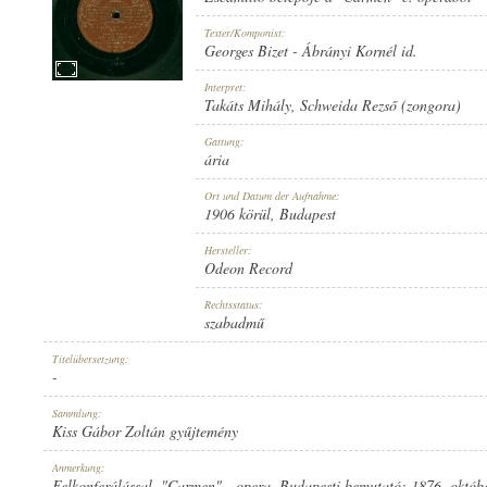
Texter/Komponist:
Georges Bizet
-
Ábrányi Kornél id.
Interpret:
Takáts Mihály
,
Schweida Rezső (zongora)
1906 KÖRÜL
ERSCHEINUNGSJAHR:
Gattung:
ária
Ort und Datum der Aufnahme:
1906 körül
, Budapest
Hersteller:
Odeon Record
ODEON RECORD
HERSTELLER:
Rechtsstatus:
szabadmű
Titelübersetzung:
-
Sammlung:
Kiss Gábor Zoltán gyűjtemény
NO. 35250.
PLATTENAUFNAHME:
Anmerkung:
Felkonferálással. "Carmen" - opera. Budapesti bemutató: 1876. októbe