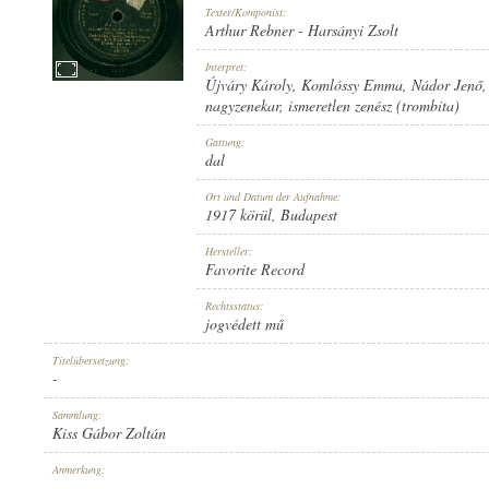
Texter/Komponist:
Arthur Rebner
-
Harsányi Zsolt
Interpret:
Újváry Károly
,
Komlóssy Emma
,
Nádor Jenő
nagyzenekar
,
ismeretlen zenész (trombita)
1917 KÖRÜL
ERSCHEINUNGSJAHR:
Gattung:
dal
Ort und Datum der Aufnahme:
1917 körül
, Budapest
Hersteller:
Favorite Record
FAVORITE RECORD
HERSTELLER:
Rechtsstatus:
jogvédett mű
Titelübersetzung:
-
Sammlung:
Kiss Gábor Zoltán
1-29666
PLATTENAUFNAHME:
Anmerkung:
-