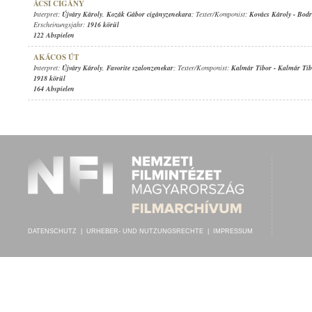
ÁCSI CIGÁNY
Interpret:
Újváry Károly
,
Kozák Gábor cigányzenekara
; Texter/Komponist:
Kovács Károly
-
Bodr
Erscheinungsjahr:
1916 körül
122 Abspielen
AKÁCOS ÚT
Interpret:
Újváry Károly
,
Favorite szalonzenekar
; Texter/Komponist:
Kalmár Tibor
-
Kalmár Tib
1918 körül
164 Abspielen
DATENSCHUTZ
|
URHEBER- UND NUTZUNGSRECHTE
|
IMPRESSUM