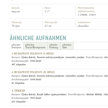
Sprache:
Dauer:
Plattenaufnahme,
magyar
3' 1"
Aufklebernummer:
1-29666, 15891
Plattentyp:
Plattengröße:
Aufnahmeart:
78 rpm
25 cm
akusztikus
ÚJVÁRY KÁROLY
,
KOMLÓSSY EMMA
,
NÁDOR JENŐ
,
BUDAI IZSÓ
,
FAVORIT
INTERPRET:
gleicher
gleicher
gleiche
gleiches
Interpret
Texter/Komponist
Gattung
Jahr
A BUDAPESTI TELEFON (I. RÉSZ)
Interpret:
Újváry Károly
,
Favorite művészszemélyzete
,
ismeretlen zenekar
; Texter/Komponist:
Zer
Erscheinungsjahr:
1918 körül
307 Abspielen
A BUDAPESTI TELEFON (II. RÉSZ)
Interpret:
Újváry Károly
,
Favorite művészszemélyzete
,
ismeretlen zenekar
; Texter/Komponist:
Zer
Erscheinungsjahr:
1918 körül
81 Abspielen
A TÉRKÉP
Interpret:
Újváry Károly
,
Kozák Gábor cigányzenekara
; Texter/Komponist:
Molnár Mihály
-
Gác
Erscheinungsjahr:
1915 körül
633 Abspielen