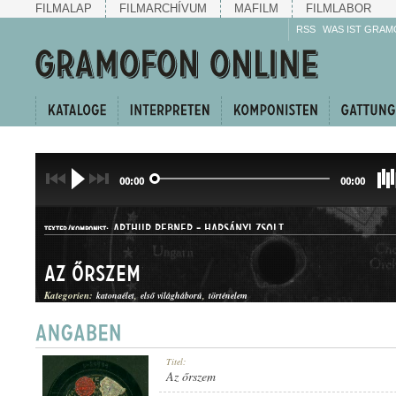
FILMALAP
FILMARCHÍVUM
MAFILM
FILMLABOR
RSS
WAS IST GRAM
00:00
00:00
ARTHUR REBNER
-
HARSÁNYI ZSOLT
TEXTER/KOMPONIST:
Az őrszem
Kategorien:
katonaélet
első világháború
történelem
DAL
Titel:
GATTUNG:
Az őrszem