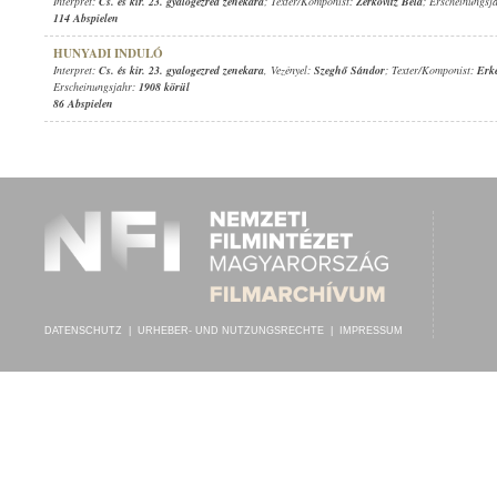
Interpret:
Cs. és kir. 23. gyalogezred zenekara
; Texter/Komponist:
Zerkovitz Béla
; Erscheinungsj
114 Abspielen
HUNYADI INDULÓ
Interpret:
Cs. és kir. 23. gyalogezred zenekara
, Vezényel:
Szeghő Sándor
; Texter/Komponist:
Erke
Erscheinungsjahr:
1908 körül
86 Abspielen
DATENSCHUTZ
|
URHEBER- UND NUTZUNGSRECHTE
|
IMPRESSUM