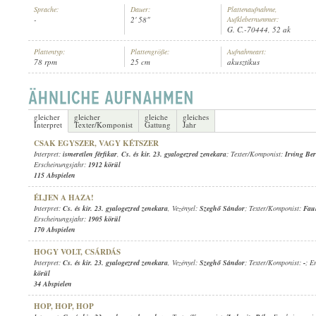
Sprache:
Dauer:
Plattenaufnahme,
-
2' 58"
Aufklebernummer:
G. C.-70444, 52 ak
Plattentyp:
Plattengröße:
Aufnahmeart:
78 rpm
25 cm
akusztikus
1911 KÖRÜL
ERSCHEINUNGSJAHR:
gleicher
gleicher
gleiche
gleiches
Interpret
Texter/Komponist
Gattung
Jahr
CSAK EGYSZER, VAGY KÉTSZER
Interpret:
ismeretlen férfikar
,
Cs. és kir. 23. gyalogezred zenekara
; Texter/Komponist:
Irving Ber
Erscheinungsjahr:
1912 körül
115 Abspielen
ÉLJEN A HAZA!
Interpret:
Cs. és kir. 23. gyalogezred zenekara
, Vezényel:
Szeghő Sándor
; Texter/Komponist:
Faul
Erscheinungsjahr:
1905 körül
170 Abspielen
HOGY VOLT, CSÁRDÁS
Interpret:
Cs. és kir. 23. gyalogezred zenekara
, Vezényel:
Szeghő Sándor
; Texter/Komponist:
-
; E
körül
34 Abspielen
HOP, HOP, HOP