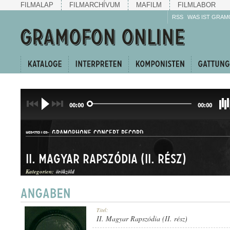
FILMALAP
FILMARCHÍVUM
MAFILM
FILMLABOR
RSS
WAS IST GRAM
00:00
00:00
GRAMOPHONE CONCERT RECORD
HERSTELLER:
II. Magyar Rapszódia (II. rész)
Kategorien:
örökzöld
G. C.-70444
Titel:
PLATTENAUFNAHME:
II. Magyar Rapszódia (II. rész)