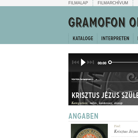
FILMALAP
FILMARCHÍVUM
00:00
-
TEXTER/KOMPONIST:
Krisztus Jézus szül
Kategorien:
vallás
karácsony
ünnep
KARÁCSONYI ÉNEK
Titel:
GATTUNG:
Krisztus Jézus