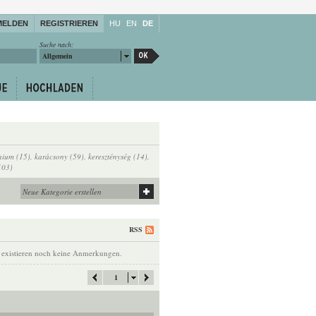
MELDEN
REGISTRIEREN
HU
EN
DE
Suche nach:
Allgemein
ium (15)
,
karácsony (59)
,
kereszténység (14)
,
103)
RSS
 existieren noch keine Anmerkungen.
1