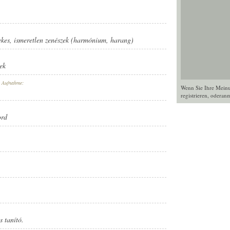
ekes
,
ismeretlen zenészek (harmónium
,
harang)
ek
r Aufnahme:
Wenn Sie Ihre Mein
registrieren
, oder
anm
ord
s tanító.