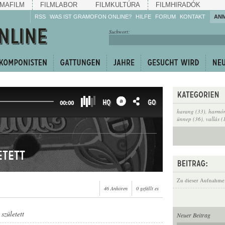
MAFILM
FILMLABOR
FILMKULTÚRA
FILMHIRADÓK
RSS
WAS IST GRAMOFON ONLINE?
HILFE
FORUM
KONTAKT
AN
Hören Sie zu!
Suchwort:
Machen Sie mit!
Reden Sie mit!
Empfehlen Sie
weiter!
HQ
GO
00:00
harang (33)
,
harmón
ünnep (36)
,
vallás (
etett
Zu dieser Aufnahme
46 Anhören
0 gefällt es
 született
Neuer Beitrag