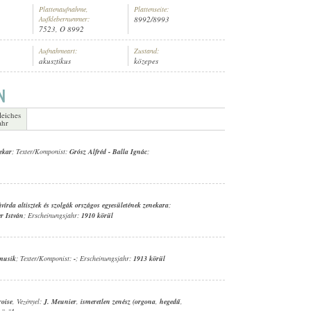
Plattenaufnahme,
Plattenseite:
Aufklebernummer:
8992/8993
7523, O 8992
Aufnahmeart:
Zustand:
akusztikus
közepes
LEN ZENÉSZEK (HARMÓNIUM
,
HARANG)
leiches
ahr
ekar
; Texter/Komponist:
Grósz Alfréd
-
Balla Ignác
;
vírda altisztek és szolgák országos egyesületének zenekara
;
r István
; Erscheinungsjahr:
1910 körül
musik
; Texter/Komponist:
-
; Erscheinungsjahr:
1913 körül
roise
, Vezényel:
J. Meunier
,
ismeretlen zenész (orgona
,
hegedű
,