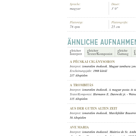
Sprache:
Dauer:
magyar
3' 0"
Plattentyp:
Plattengröße:
78 rpm
25 cm
ISMERETLEN ÉNEKES
,
ISMERET
INTERPRET:
gleicher
gleicher
gleiche
g
Interpret
Texter/Komponist
Gattung
J
A PÉCSKAI CIGÁNYSORON
Interpret:
ismeretlen énekesek
,
Magyar tambura zen
Erscheinungsjahr:
1908 körül
217 Abspielen
A TROMBITÁS
Interpret:
ismeretlen énekesek
,
A magyar posta- és tá
Texter/Komponist:
Hermann E. Darewski jr.
-
Weine
115 Abspielen
AUS DER GUTEN ALTEN ZEIT
Interpret:
ismeretlen énekesek
,
Marchfelder Bauern
56 Abspielen
AVE MARIA
Interpret:
ismeretlen énekesnő
,
Maitrise de St. Amb