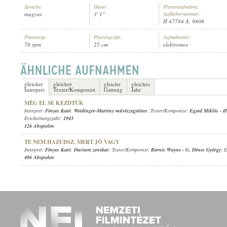
Sprache:
Dauer:
Plattenaufnahme,
magyar
3' 1"
Aufklebernummer:
H 47784 A, 9808
Plattentyp:
Plattengröße:
Aufnahmeart:
78 rpm
25 cm
elektromos
FÉNYES KATÓ
,
WEIDINGER-MARTINY MŰVÉSZEGYÜTTES
INTERPRET:
gleicher
gleicher
gleiche
gleiches
Interpret
Texter/Komponist
Gattung
Jahr
MÉG EL SE KEZDTÜK
Interpret:
Fényes Kató
,
Weidinger-Martiny művészegyüttes
; Texter/Komponist:
Egyed Miklós
-
H
Erscheinungsjahr:
1943
126 Abspielen
TE NEM HAZUDSZ, MERT JÓ VAGY
Interpret:
Fényes Kató
,
Durium zenekar
; Texter/Komponist:
Bernie Wayne
-
G. Dénes György
; 
486 Abspielen