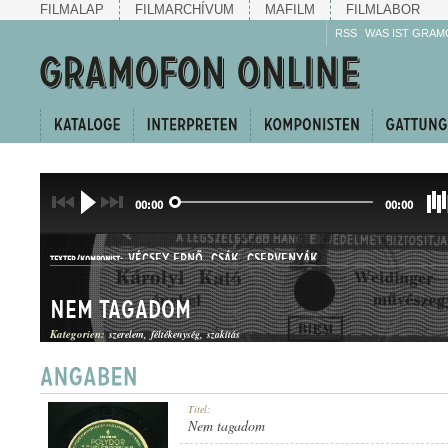
FILMALAP
FILMARCHÍVUM
MAFILM
FILMLABOR
RSS
WAS IST GRAM
00:00
00:00
VÉCSEY ERNŐ
,
CSÁK
,
CSERVENYÁK
TEXTER/KOMPONIST:
Nem tagadom
Kategorien:
szerelem
féltékenység
szakítás
SANZON
Titel:
GATTUNG:
Nem tagadom