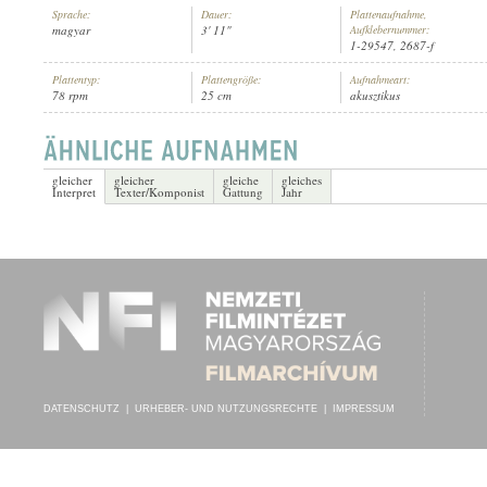
Sprache:
Dauer:
Plattenaufnahme,
magyar
3' 11"
Aufklebernummer:
1-29547, 2687-f
Plattentyp:
Plattengröße:
Aufnahmeart:
78 rpm
25 cm
akusztikus
SZENDE ANNA
,
PINTÉR IMRE
,
MARTHON GÉZA (ZONGORA)
INTERPRET:
gleicher
gleicher
gleiche
gleiches
Interpret
Texter/Komponist
Gattung
Jahr
DATENSCHUTZ
|
URHEBER- UND NUTZUNGSRECHTE
|
IMPRESSUM