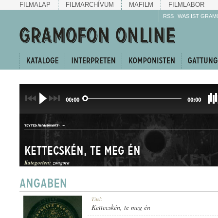
FILMALAP
FILMARCHÍVUM
MAFILM
FILMLABOR
RSS
WAS IST GRAM
00:00
00:00
-
TEXTER/KOMPONIST:
Kettecskén, te meg én
Kategorien:
zongora
KETTŐS
Titel:
GATTUNG:
Kettecskén, te meg én