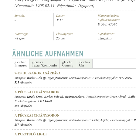
(Bemutató: 1908.02.11. Népszínház-Vígopera)
Sprache:
Dauer:
Plattenaufnahme,
-
3' 1"
Aufklebernummer:
D 564, 47596
Plattentyp:
Plattengröße:
Aufnahmeart:
BERKES BÉLA IFJ. CIGÁNYZENEKARA
INTERPRET:
78 rpm
25 cm
akusztikus
gleicher
gleicher
gleiche
gleiches
Interpret
Texter/Komponist
Gattung
Jahr
9-ES HUSZÁROK CSÁRDÁSA
Interpret:
Berkes Béla ifj. cigányzenekara
; Texter/Komponist:
-
; Erscheinungsjahr:
1912 körül
525 Abspielen
A PÉCSKAI CIGÁNYSORON
Interpret:
Király Ernő
,
Berkes Béla ifj. cigányzenekara
; Texter/Komponist:
Grósz Alfréd
-
Balla
Erscheinungsjahr:
1912 körül
285 Abspielen
A PÉCSKAI CIGÁNYSORON
Interpret:
Berkes Béla ifj. cigányzenekara
; Texter/Komponist:
Grósz Alfréd
; Erscheinungsjahr:
1
257 Abspielen
A PUSZTULÓ LIGET