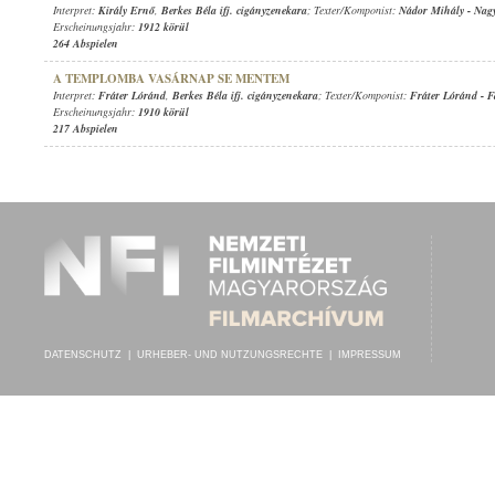
Interpret:
Király Ernő
,
Berkes Béla ifj. cigányzenekara
; Texter/Komponist:
Nádor Mihály
-
Nag
Erscheinungsjahr:
1912 körül
264 Abspielen
A TEMPLOMBA VASÁRNAP SE MENTEM
Interpret:
Fráter Lóránd
,
Berkes Béla ifj. cigányzenekara
; Texter/Komponist:
Fráter Lóránd
-
F
Erscheinungsjahr:
1910 körül
217 Abspielen
DATENSCHUTZ
|
URHEBER- UND NUTZUNGSRECHTE
|
IMPRESSUM