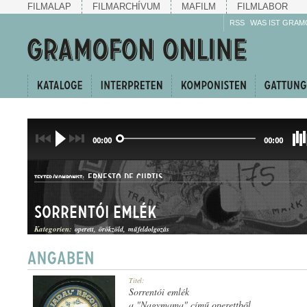
FILMALAP
FILMARCHÍVUM
MAFILM
FILMLABOR
RSS
WAS IST GRAM
00:00
00:00
ERNESTO DE CURTIS
TEXTER/KOMPONIST:
Sorrentói emlék
Kategorien:
operett
örökzöld
műfeldolgozás
Titel:
GATTUNG:
Sorrentói emlék
a "Nagymama" című operettből