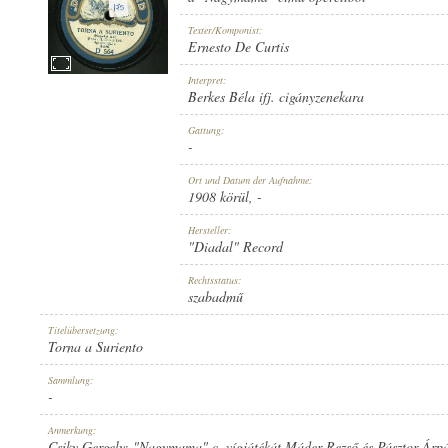
Texter/Komponist:
Ernesto De Curtis
Interpret:
Berkes Béla ifj. cigányzenekara
1908 KÖRÜL
ERSCHEINUNGSJAHR:
Gattung:
-
Ort und Datum der Aufnahme:
1908 körül
, -
Hersteller:
"Diadal" Record
"DIADAL" RECORD
HERSTELLER:
Rechtsstatus:
szabadmű
Titelübersetzung:
Torna a Suriento
Sammlung:
-
D 564
PLATTENAUFNAHME:
Anmerkung:
Csiky Gergely: "Nagymama" c. vígjátékát Máder Rezső és Pásztor Árpád