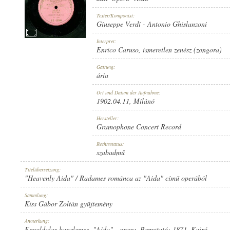
Texter/Komponist:
Giuseppe Verdi
-
Antonio Ghislanzoni
Interpret:
Enrico Caruso
,
ismeretlen zenész (zongora)
ENRICO CARUSO
,
ISMERETLEN ZENÉSZ (ZONGORA)
INTERPRET:
Gattung:
ária
Ort und Datum der Aufnahme:
1902.04.11
, Milánó
Hersteller:
Gramophone Concert Record
GIUSEPPE VERDI
-
ANTONIO GHISLANZONI
TEXTER/KOMPONIST:
Rechtsstatus:
szabadmű
Titelübersetzung:
"Heavenly Aida" / Radames románca az "Aida" című operából
Sammlung:
Kiss Gábor Zoltán gyűjtemény
ÁRIA
GATTUNG:
Anmerkung:
Egyoldalas hanglemez. "Aida" - opera. Bemutató: 1871. Kairó.