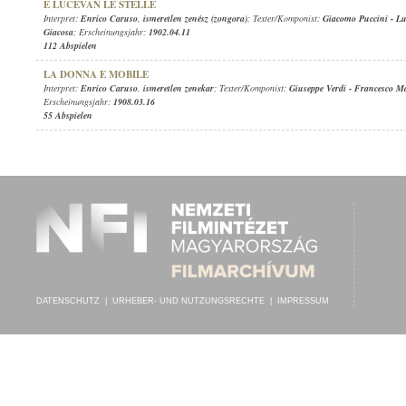
E LUCEVAN LE STELLE
Interpret:
Enrico Caruso
,
ismeretlen zenész (zongora)
; Texter/Komponist:
Giacomo Puccini
-
Lu
Giacosa
; Erscheinungsjahr:
1902.04.11
112 Abspielen
LA DONNA E MOBILE
Interpret:
Enrico Caruso
,
ismeretlen zenekar
; Texter/Komponist:
Giuseppe Verdi
-
Francesco Ma
Erscheinungsjahr:
1908.03.16
55 Abspielen
DATENSCHUTZ
|
URHEBER- UND NUTZUNGSRECHTE
|
IMPRESSUM