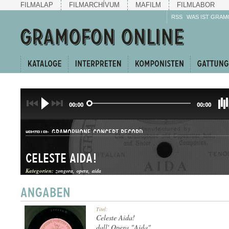
FILMALAP
FILMARCHÍVUM
MAFILM
FILMLABOR
RSS
WAS IST GRAM
00:00
00:00
GRAMOPHONE CONCERT RECORD
HERSTELLER:
Celeste Aida!
Kategorien:
zongora
opera
aida
G. C.-52369
Titel:
PLATTENAUFNAHME:
Celeste Aida!
dall' Opera "Aida"