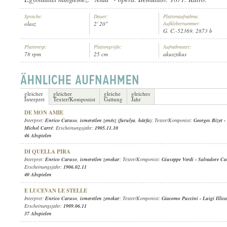
Sprache:
Dauer:
Plattenaufnahme,
olasz
2' 20"
Aufklebernummer:
G. C.-52369, 2873 b
Plattentyp:
Plattengröße:
Aufnahmeart:
78 rpm
25 cm
akusztikus
1902.04.11
ERSCHEINUNGSJAHR:
gleicher
gleicher
gleiche
gleiches
Interpret
Texter/Komponist
Gattung
Jahr
DE MON AMIE
Interpret:
Enrico Caruso
,
ismeretlen zenész (furulya
,
hárfa)
; Texter/Komponist:
Georges Bizet
-
Michel Carré
; Erscheinungsjahr:
1905.11.10
46 Abspielen
DI QUELLA PIRA
Interpret:
Enrico Caruso
,
ismeretlen zenekar
; Texter/Komponist:
Giuseppe Verdi
-
Salvadore C
Erscheinungsjahr:
1906.02.11
40 Abspielen
E LUCEVAN LE STELLE
Interpret:
Enrico Caruso
,
ismeretlen zenekar
; Texter/Komponist:
Giacomo Puccini
-
Luigi Illica
Erscheinungsjahr:
1909.06.11
37 Abspielen