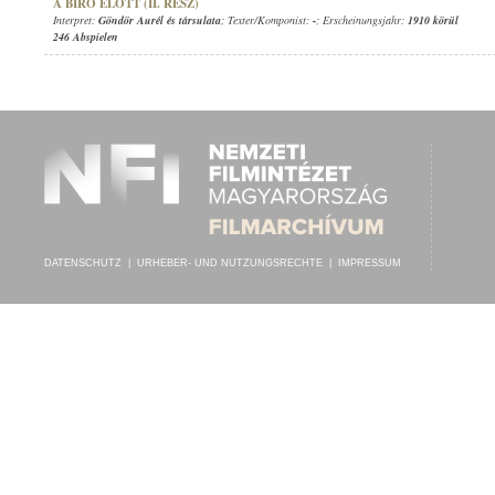
A BÍRÓ ELŐTT (II. RÉSZ)
Interpret:
Göndör Aurél és társulata
; Texter/Komponist:
-
; Erscheinungsjahr:
1910 körül
246 Abspielen
DATENSCHUTZ
|
URHEBER- UND NUTZUNGSRECHTE
|
IMPRESSUM