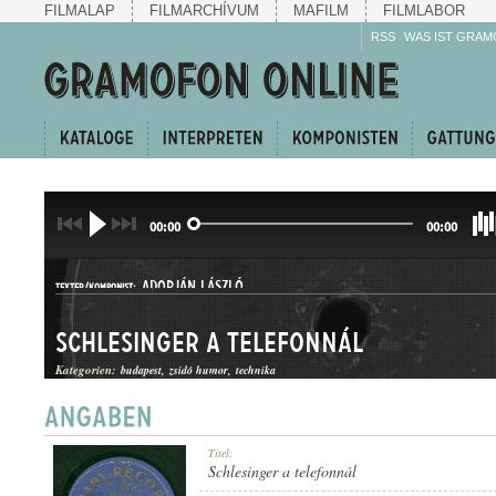
FILMALAP
FILMARCHÍVUM
MAFILM
FILMLABOR
RSS
WAS IST GRAM
00:00
00:00
ADORJÁN LÁSZLÓ
TEXTER/KOMPONIST:
Schlesinger a telefonnál
Kategorien:
budapest
zsidó humor
technika
HUMOROS JELENET
Titel:
GATTUNG:
Schlesinger a telefonnál