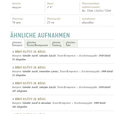
Sprache:
Dauer:
Plattenaufnahme,
magyar
3' 9"
Aufklebernummer:
No. 7209, (1019) / 7209
Plattentyp:
Plattengröße:
Aufnahmeart:
78 rpm
25 cm
akusztikus
GÖNDÖR AURÉL
,
ADORJÁN LÁSZLÓ
,
ADORJÁN LÁSZLÓNÉ
INTERPRET:
gleicher
gleicher
gleiche
gleiches
Interpret
Texter/Komponist
Gattung
Jahr
A BÍRÓ ELŐTT (II. RÉSZ)
Interpret:
Göndör Aurél
,
Adorján László
; Texter/Komponist:
-
; Erscheinungsjahr:
1910 körül
53 Abspielen
A BÍRÓ ELŐTT (II. RÉSZ)
Interpret:
Göndör Aurél
,
ismeretlen színész
; Texter/Komponist:
-
; Erscheinungsjahr:
1909 körül
23 Abspielen
A BÍRÓ ELŐTT (II. RÉSZ)
Interpret:
Göndör Aurél
,
Adorján László
; Texter/Komponist:
-
; Erscheinungsjahr:
1910 körül
187 Abspielen
A BÍRÓ ELŐTT (II. RÉSZ)
Interpret:
Göndör Aurél és társulata
; Texter/Komponist:
-
; Erscheinungsjahr:
1909 körül
102 Abspielen