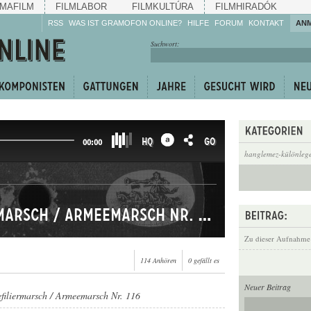
MAFILM
FILMLABOR
FILMKULTÚRA
FILMHIRADÓK
RSS
WAS IST GRAMOFON ONLINE?
HILFE
FORUM
KONTAKT
AN
Hören Sie zu!
Suchwort:
Machen Sie mit!
Reden Sie mit!
Empfehlen Sie
weiter!
HQ
GO
00:00
hanglemez-különlege
Bayrischer Defiliermarsch / Armeemarsch Nr. 116
Zu dieser Aufnahme
114 Anhören
0 gefällt es
Neuer Beitrag
filiermarsch / Armeemarsch Nr. 116