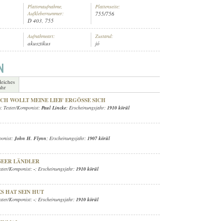
Plattenaufnahme,
Plattenseite:
Aufklebernummer:
755/756
D 403, 755
Aufnahmeart:
Zustand:
akusztikus
jó
leiches
ahr
CH WOLLT MEINE LIEB' ERGÖSSE SICH
)
; Texter/Komponist:
Paul Lincke
; Erscheinungsjahr:
1910 körül
ponist:
John H. Flynn
; Erscheinungsjahr:
1907 körül
SEER LÄNDLER
exter/Komponist:
-
; Erscheinungsjahr:
1910 körül
S HAT SEIN HUT
exter/Komponist:
-
; Erscheinungsjahr:
1910 körül