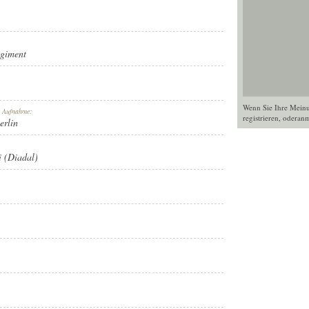
egiment
Wenn Sie Ihre Mein
r Aufnahme:
registrieren
, oder
anm
erlin
i (Diadal)