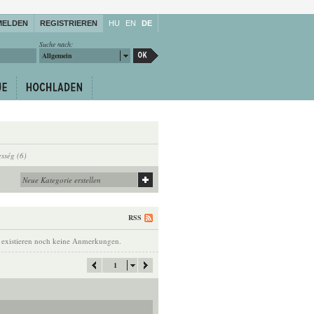
MELDEN
REGISTRIEREN
HU
EN
DE
Suche nach:
Allgemein
sség (6)
RSS
 existieren noch keine Anmerkungen.
1