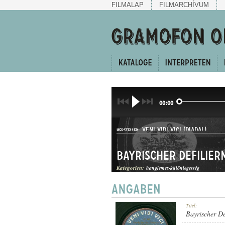
FILMALAP
FILMARCHÍVUM
00:00
VENI VIDI VICI (DIADAL)
HERSTELLER:
Kategorien:
hanglemez-különlegesség
D 403
Titel:
PLATTENAUFNAHME:
Bayrischer De