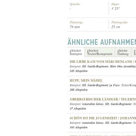
Sprache:
Dauer:
-
3' 25"
Plattentyp:
Plattengröße:
78 rpm
25 cm
1910 KÖRÜL
ERSCHEINUNGSJAHR:
gleicher
gleicher
gleiche
g
Interpret
Texter/Komponist
Gattung
J
DIE LIEBE KAM VOM MÄRCHENLAND / I
Interpret:
III. Garde-Regiment
,
Herr Otto (trombita
245 Abspielen
HUPF, MEIN MÄDEL
Interpret:
III. Garde-Regiment zu Fuss
; Texter/Kom
208 Abspielen
OBERBAYRISCHER LÄNDLER / TEGERN
Interpret:
ismeretlen kórus
,
III. Garde-Regiment
; T
37 Abspielen
SCHÖN IST DIE JUGENDZEIT / JOHANNE
Interpret:
ismeretlen kórus
,
III. Garde-Regiment
; T
103 Abspielen