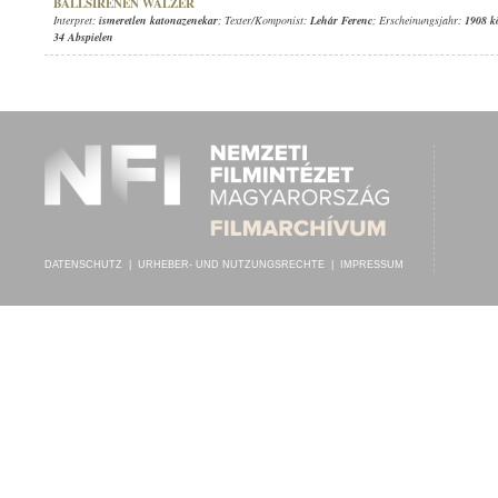
BALLSIRENEN WALZER
Interpret:
ismeretlen katonazenekar
; Texter/Komponist:
Lehár Ferenc
; Erscheinungsjahr:
1908 k
34 Abspielen
DATENSCHUTZ
|
URHEBER- UND NUTZUNGSRECHTE
|
IMPRESSUM