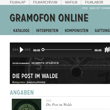
FILMALAP
FILMARCHÍVUM
MAFILM
FILMLABOR
RSS
WAS IST GRAM
00:00
00:00
HEINRICH SCHÄFFER
TEXTER/KOMPONIST:
Die Post im Walde
Kategorien:
fantázia-jellemkép
JELLEMKÉP
Titel:
GATTUNG:
Die Post im Walde