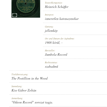
Texter/Komponist:
Heinrich Schäffer
Interpret:
ismeretlen katonazenekar
1908 KÖRÜL
Gattung:
ERSCHEINUNGSJAHR:
jellemkép
Ort und Datum der Aufnahme:
1908 körül
, -
Hersteller:
Jumbola-Record
JUMBOLA-RECORD
Rechtsstatus:
HERSTELLER:
szabadmű
Titelübersetzung:
The Postillion in the Wood
Sammlung:
Kiss Gábor Zoltán
NO. 1063.
Anmerkung:
PLATTENAUFNAHME:
"Odeon Record" sorozat tagja.