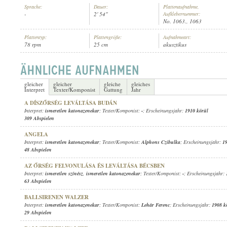
Sprache:
Dauer:
Plattenaufnahme,
-
2' 54"
Aufklebernummer:
No. 1063., 1063
Plattentyp:
Plattengröße:
Aufnahmeart:
78 rpm
25 cm
akusztikus
ISMERETLEN KATONAZENEKAR
INTERPRET:
gleicher
gleicher
gleiche
gleiches
Interpret
Texter/Komponist
Gattung
Jahr
A DÍSZŐRSÉG LEVÁLTÁSA BUDÁN
Interpret:
ismeretlen katonazenekar
; Texter/Komponist:
-
; Erscheinungsjahr:
1910 körül
309 Abspielen
ANGELA
Interpret:
ismeretlen katonazenekar
; Texter/Komponist:
Alphons Czibulka
; Erscheinungsjahr:
1
48 Abspielen
AZ ŐRSÉG FELVONULÁSA ÉS LEVÁLTÁSA BÉCSBEN
Interpret:
ismeretlen színész
,
ismeretlen katonazenekar
; Texter/Komponist:
-
; Erscheinungsjahr:
63 Abspielen
BALLSIRENEN WALZER
Interpret:
ismeretlen katonazenekar
; Texter/Komponist:
Lehár Ferenc
; Erscheinungsjahr:
1908 k
29 Abspielen