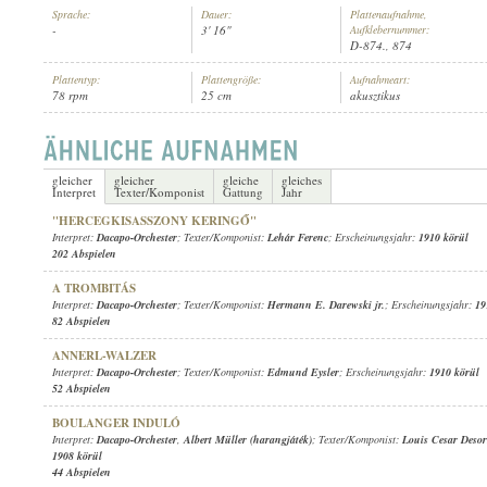
Sprache:
Dauer:
Plattenaufnahme,
-
3' 16"
Aufklebernummer:
D-874., 874
Plattentyp:
Plattengröße:
Aufnahmeart:
78 rpm
25 cm
akusztikus
DACAPO-ORCHESTER
INTERPRET:
gleicher
gleicher
gleiche
gleiches
Interpret
Texter/Komponist
Gattung
Jahr
"HERCEGKISASSZONY KERINGŐ"
Interpret:
Dacapo-Orchester
; Texter/Komponist:
Lehár Ferenc
; Erscheinungsjahr:
1910 körül
202 Abspielen
A TROMBITÁS
Interpret:
Dacapo-Orchester
; Texter/Komponist:
Hermann E. Darewski jr.
; Erscheinungsjahr:
19
82 Abspielen
ANNERL-WALZER
Interpret:
Dacapo-Orchester
; Texter/Komponist:
Edmund Eysler
; Erscheinungsjahr:
1910 körül
52 Abspielen
BOULANGER INDULÓ
Interpret:
Dacapo-Orchester
,
Albert Müller (harangjáték)
; Texter/Komponist:
Louis Cesar Deso
1908 körül
44 Abspielen