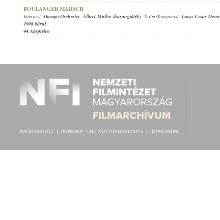
BOULANGER MARSCH
Interpret:
Dacapo-Orchester
,
Albert Müller (harangjáték)
; Texter/Komponist:
Louis Cesar Deso
1908 körül
44 Abspielen
DATENSCHUTZ
|
URHEBER- UND NUTZUNGSRECHTE
|
IMPRESSUM