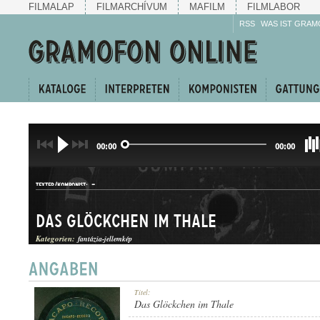
FILMALAP
FILMARCHÍVUM
MAFILM
FILMLABOR
RSS
WAS IST GRAM
00:00
00:00
-
TEXTER/KOMPONIST:
Das Glöckchen im Thale
Kategorien:
fantázia-jellemkép
JELLEMKÉP
Titel:
GATTUNG:
Das Glöckchen im Thale