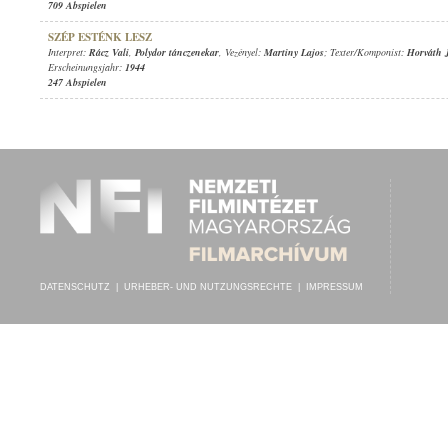
709 Abspielen
SZÉP ESTÉNK LESZ
Interpret:
Rácz Vali
,
Polydor tánczenekar
, Vezényel:
Martiny Lajos
; Texter/Komponist:
Horváth 
Erscheinungsjahr:
1944
247 Abspielen
DATENSCHUTZ
|
URHEBER- UND NUTZUNGSRECHTE
|
IMPRESSUM