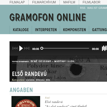
FILMALAP
FILMARCHÍVUM
MAFILM
FILMLABOR
RSS
WAS IST GRAM
00:00
00:00
RENÉ SYLVIANO
-
MARTINY LAJOS
TEXTER/KOMPONIST:
Első randevú
Kategorien:
szerelem
filmzene
film
SLOWFOX
Titel:
GATTUNG:
Első randevú
"Az első randevú" című filmből