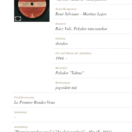
Texter/Komponist:
René Sylviano
-
Martiny Lajos
Interpret:
Rácz Vali
,
Polydor tánczenekar
1944
ERSCHEINUNGSJAHR:
Gattung:
slowfox
Ort und Datum der Aufnahme:
1944
, -
Hersteller:
Polydor "Taktus"
POLYDOR "TAKTUS"
HERSTELLER:
Rechtsstatus:
jogvédett mű
Titelübersetzung:
Le Premier Rendez-Vous
Sammlung:
-
49203 A
PLATTENAUFNAHME:
Anmerkung:
"Premier rendez-vous" / "Az első randevú" - film (F, 1941)