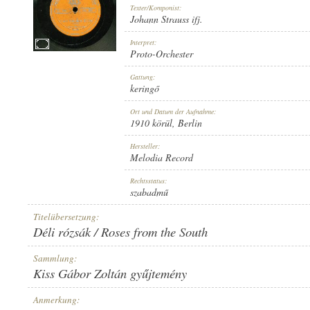
Texter/Komponist:
Johann Strauss ifj.
Interpret:
Proto-Orchester
1910 KÖRÜL
Gattung:
ERSCHEINUNGSJAHR:
keringő
Ort und Datum der Aufnahme:
1910 körül
, Berlin
Hersteller:
Melodia Record
MELODIA RECORD
Rechtsstatus:
HERSTELLER:
szabadmű
Titelübersetzung:
Déli rózsák / Roses from the South
Sammlung:
Kiss Gábor Zoltán gyűjtemény
NO. 180
PLATTENAUFNAHME:
Anmerkung: