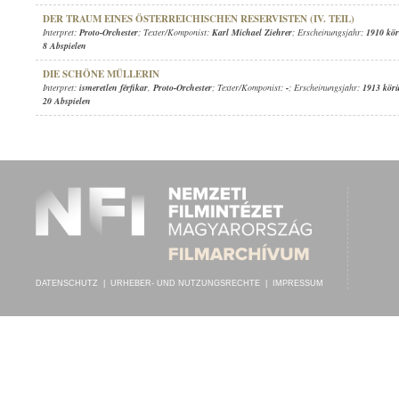
DER TRAUM EINES ÖSTERREICHISCHEN RESERVISTEN (IV. TEIL)
Interpret:
Proto-Orchester
; Texter/Komponist:
Karl Michael Ziehrer
; Erscheinungsjahr:
1910 kör
8 Abspielen
DIE SCHÖNE MÜLLERIN
Interpret:
ismeretlen férfikar
,
Proto-Orchester
; Texter/Komponist:
-
; Erscheinungsjahr:
1913 kör
20 Abspielen
DATENSCHUTZ
|
URHEBER- UND NUTZUNGSRECHTE
|
IMPRESSUM