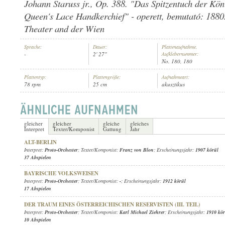
Johann Staruss jr., Op. 388. "Das Spitzentuch der Kön
Queen's Lace Handkerchief" - operett, bemutató: 1880.
Theater and der Wien
Sprache:
Dauer:
Plattenaufnahme,
-
2' 27"
Aufklebernummer:
PROTO-ORCHESTER
INTERPRET:
No. 180, 180
Plattentyp:
Plattengröße:
Aufnahmeart:
78 rpm
25 cm
akusztikus
gleicher
gleicher
gleiche
gleiches
Interpret
Texter/Komponist
Gattung
Jahr
ALT-BERLIN
Interpret:
Proto-Orchester
; Texter/Komponist:
Franz von Blon
; Erscheinungsjahr:
1907 körül
37 Abspielen
BAYRISCHE VOLKSWEISEN
Interpret:
Proto-Orchester
; Texter/Komponist:
-
; Erscheinungsjahr:
1912 körül
17 Abspielen
DER TRAUM EINES ÖSTERREICHISCHEN RESERVISTEN (III. TEIL)
Interpret:
Proto-Orchester
; Texter/Komponist:
Karl Michael Ziehrer
; Erscheinungsjahr:
1910 kör
10 Abspielen