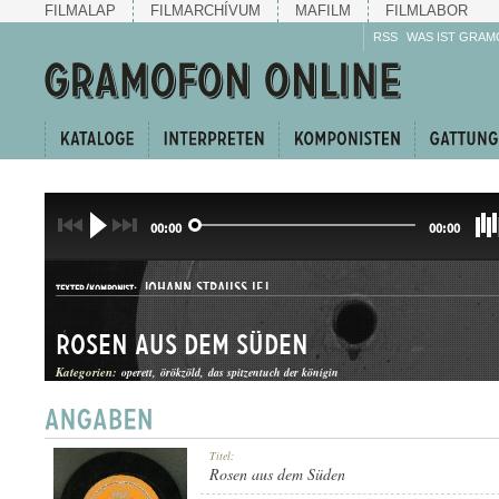
FILMALAP
FILMARCHÍVUM
MAFILM
FILMLABOR
RSS
WAS IST GRAM
00:00
00:00
JOHANN STRAUSS IFJ.
TEXTER/KOMPONIST:
Rosen aus dem Süden
Kategorien:
operett
örökzöld
das spitzentuch der königin
KERINGŐ
Titel:
GATTUNG:
Rosen aus dem Süden