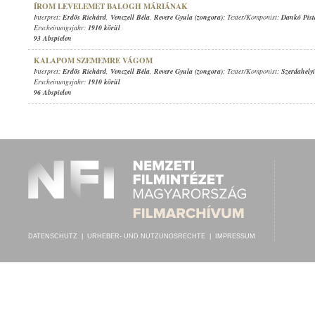
ÍROM LEVELEMET BALOGH MÁRIÁNAK
Interpret:
Erdős Richárd
,
Venczell Béla
,
Revere Gyula (zongora)
; Texter/Komponist:
Dankó Pist
Erscheinungsjahr:
1910 körül
93 Abspielen
KALAPOM SZEMEMRE VÁGOM
Interpret:
Erdős Richárd
,
Venczell Béla
,
Revere Gyula (zongora)
; Texter/Komponist:
Szerdahelyi
Erscheinungsjahr:
1910 körül
96 Abspielen
DATENSCHUTZ
|
URHEBER- UND NUTZUNGSRECHTE
|
IMPRESSUM