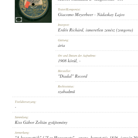
Texter/Komponist:
Giacomo Meyerbeer
-
Nádaskay Lajos
Interpret:
Erdős Richárd
,
ismeretlen zenész (zongora)
1908 KÖRÜL
ERSCHEINUNGSJAHR:
Gattung:
ária
Ort und Datum der Aufnahme:
1908 körül
, -
Hersteller:
"Diadal" Record
"DIADAL" RECORD
HERSTELLER:
Rechtsstatus:
szabadmű
Titelübersetzung:
-
Sammlung:
Kiss Gábor Zoltán gyűjtemény
D 622 [2]
PLATTENAUFNAHME:
Anmerkung:
"A hugenották" / "Les Huguenots" - opera, bemutató: 1836. január 29.