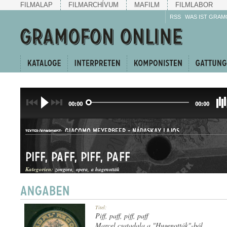
FILMALAP
FILMARCHÍVUM
MAFILM
FILMLABOR
RSS
WAS IST GRAM
00:00
00:00
GIACOMO MEYERBEER
-
NÁDASKAY LAJOS
TEXTER/KOMPONIST:
Piff, paff, piff, paff
Kategorien:
zongora
opera
a hugenották
ÁRIA
Titel:
GATTUNG:
Piff, paff, piff, paff
Marcel csatadala a "Hugenották"-ból