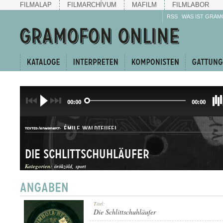
FILMALAP
FILMARCHÍVUM
MAFILM
FILMLABOR
RSS
WAS IST GRAM
00:00
00:00
ÉMILE WALDTEUFEL
TEXTER/KOMPONIST:
Die Schlittschuhläufer
Kategorien:
örökzöld
sport
KERINGŐ
Titel:
GATTUNG:
Die Schlittschuhläufer