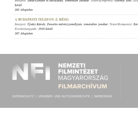
Interpret:
Sárai-Göndör és társulatuk
,
ismeretlen zenekar
; Texter/Komponist:
Görényi Tóni
; Er
körül
205 Abspielen
A BUDAPESTI TELEFON (I. RÉSZ)
Interpret:
Újváry Károly
,
Favorite művészszemélyzete
,
ismeretlen zenekar
; Texter/Komponist:
Zer
Erscheinungsjahr:
1918 körül
307 Abspielen
DATENSCHUTZ
|
URHEBER- UND NUTZUNGSRECHTE
|
IMPRESSUM