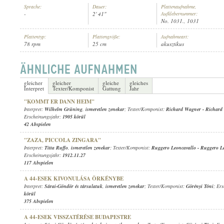
Sprache:
Dauer:
Plattenaufnahme,
-
2' 41"
Aufklebernummer:
No. 1031., 1031
Plattentyp:
Plattengröße:
Aufnahmeart:
78 rpm
25 cm
akusztikus
ISMERETLEN ZENEKAR
INTERPRET:
gleicher
gleicher
gleiche
gleiches
Interpret
Texter/Komponist
Gattung
Jahr
"KOMMT ER DANN HEIM"
Interpret:
Wilhelm Grüning
,
ismeretlen zenekar
; Texter/Komponist:
Richard Wagner
-
Richard
Erscheinungsjahr:
1905 körül
42 Abspielen
"ZAZA, PICCOLA ZINGARA"
Interpret:
Titta Ruffo
,
ismeretlen zenekar
; Texter/Komponist:
Ruggero Leoncavallo
-
Ruggero Le
Erscheinungsjahr:
1912.11.27
117 Abspielen
A 44-ESEK KIVONULÁSA ÖRKÉNYBE
Interpret:
Sárai-Göndör és társulatuk
,
ismeretlen zenekar
; Texter/Komponist:
Görényi Tóni
; Er
körül
375 Abspielen
A 44-ESEK VISSZATÉRÉSE BUDAPESTRE