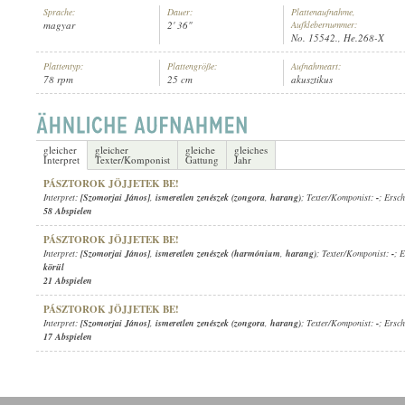
Sprache:
Dauer:
Plattenaufnahme,
magyar
2' 36"
Aufklebernummer:
No. 15542., He.268-X
Plattentyp:
Plattengröße:
Aufnahmeart:
78 rpm
25 cm
akusztikus
[SZOMORJAI JÁNOS]
,
ISMERETLEN ZENÉSZEK (ZONGORA
,
HARANG
INTERPRET:
gleicher
gleicher
gleiche
gleiches
Interpret
Texter/Komponist
Gattung
Jahr
PÁSZTOROK JÖJJETEK BE!
Interpret:
[Szomorjai János]
,
ismeretlen zenészek (zongora
,
harang)
; Texter/Komponist:
-
; Ersc
58 Abspielen
PÁSZTOROK JÖJJETEK BE!
Interpret:
[Szomorjai János]
,
ismeretlen zenészek (harmónium
,
harang)
; Texter/Komponist:
-
; 
körül
21 Abspielen
PÁSZTOROK JÖJJETEK BE!
Interpret:
[Szomorjai János]
,
ismeretlen zenészek (zongora
,
harang)
; Texter/Komponist:
-
; Ersc
17 Abspielen