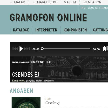
FILMALAP
FILMARCHÍVUM
MAFILM
FILMLABOR
RSS
WAS IST GRAM
00:00
00:00
FRANZ GRUBER
TEXTER/KOMPONIST:
Csendes éj
Kategorien:
zongora
vallás
karácsony
KARÁCSONYI ÉNEK
Titel:
GATTUNG:
Csendes éj