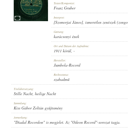
Texter/Komponist:
Franz Gruber
Interpret:
[Szomorjai János]
,
ismeretlen zenészek (zongo
1911 KÖRÜL
Gattung:
ERSCHEINUNGSJAHR:
karácsonyi ének
Ort und Datum der Aufnahme:
1911 körül
, -
Hersteller:
Jumbola-Record
JUMBOLA-RECORD
Rechtsstatus:
HERSTELLER:
szabadmű
Titelübersetzung:
Stille Nacht, heilige Nacht
Sammlung:
Kiss Gábor Zoltán gyűjtemény
NO. 15542.
Anmerkung:
PLATTENAUFNAHME:
"Diadal Recordon" is megjelet. Az "Odeon Record"-sorozat tagja.