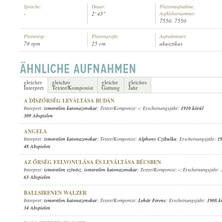
Sprache:
Dauer:
Plattenaufnahme,
-
2' 45"
Aufklebernummer:
7550, 7550
Plattentyp:
Plattengröße:
Aufnahmeart:
78 rpm
25 cm
akusztikus
ISMERETLEN KATONAZENEKAR
INTERPRET:
gleicher
gleicher
gleiche
gleiches
Interpret
Texter/Komponist
Gattung
Jahr
A DÍSZŐRSÉG LEVÁLTÁSA BUDÁN
Interpret:
ismeretlen katonazenekar
; Texter/Komponist:
-
; Erscheinungsjahr:
1910 körül
309 Abspielen
ANGELA
Interpret:
ismeretlen katonazenekar
; Texter/Komponist:
Alphons Czibulka
; Erscheinungsjahr:
1
48 Abspielen
AZ ŐRSÉG FELVONULÁSA ÉS LEVÁLTÁSA BÉCSBEN
Interpret:
ismeretlen színész
,
ismeretlen katonazenekar
; Texter/Komponist:
-
; Erscheinungsjahr:
63 Abspielen
BALLSIRENEN WALZER
Interpret:
ismeretlen katonazenekar
; Texter/Komponist:
Lehár Ferenc
; Erscheinungsjahr:
1908 k
34 Abspielen