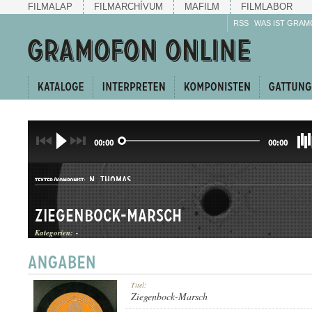
FILMALAP
FILMARCHÍVUM
MAFILM
FILMLABOR
RSS
WAS IST GRAM
00:00
00:00
N. THOMAS
TEXTER/KOMPONIST:
Ziegenbock-Marsch
Kategorien:
-
INDULÓ
Titel:
GATTUNG:
Ziegenbock-Marsch