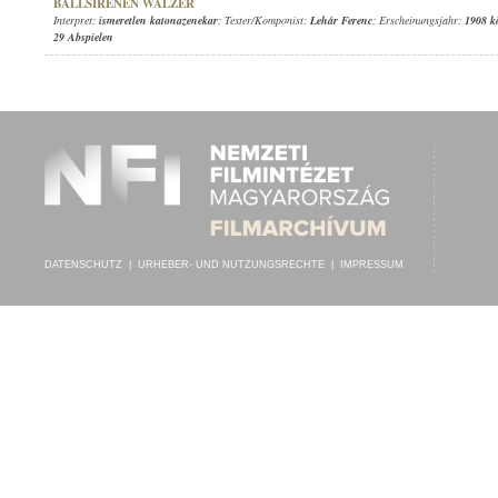
BALLSIRENEN WALZER
Interpret:
ismeretlen katonazenekar
; Texter/Komponist:
Lehár Ferenc
; Erscheinungsjahr:
1908 k
29 Abspielen
DATENSCHUTZ
|
URHEBER- UND NUTZUNGSRECHTE
|
IMPRESSUM