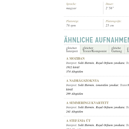
Sprache:
Dauer:
magyar
2' 56"
Plattentyp:
Plattengröße:
78 rpm
25 cm
SOLTI HERMIN
,
ISMERETLEN ZE
INTERPRET:
gleicher
gleicher
gleiche
g
Interpret
Texter/Komponist
Gattung
J
A MOZIBAN
Interpret:
Solti Hermin
,
Royal Orfeum zenekara
; T
1912 körül
374 Abspielen
A NADRÁGSZOKNYA
Interpret:
Solti Hermin
,
ismeretlen zenekar
; Texter
körül
299 Abspielen
A SEMMERINGI KVARTETT
Interpret:
Solti Hermin
,
Royal Orfeum zenekara
; T
241 Abspielen
A STEFÁNIA ÚT
Interpret:
Solti Hermin
,
Royal Orfeum zenekara
; T