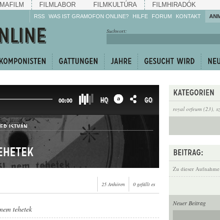
MAFILM
FILMLABOR
FILMKULTÚRA
FILMHIRADÓK
RSS
WAS IST GRAMOFON ONLINE?
HILFE
FORUM
KONTAKT
AN
Hören Sie zu!
Suchwort:
Machen Sie mit!
Reden Sie mit!
Empfehlen Sie
weiter!
HQ
GO
00:00
royal orfeum (23)
,
s
ER ISTVÁN
ehetek
Zu dieser Aufnahme
25 Anhören
0 gefällt es
Neuer Beitrag
nem tehetek