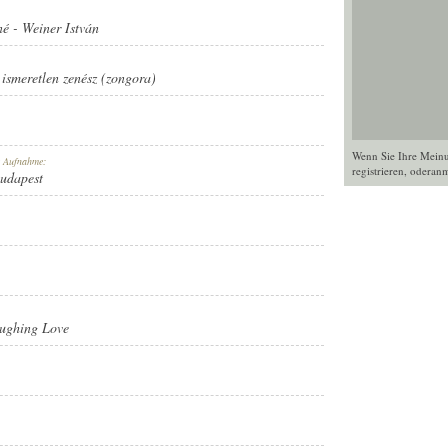
né
-
Weiner István
,
ismeretlen zenész (zongora)
Wenn Sie Ihre Mein
r Aufnahme:
registrieren
, oder
anm
Budapest
aughing Love