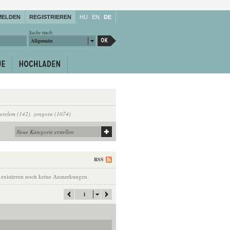
MELDEN
REGISTRIEREN
HU
EN
DE
Suche nach:
Allgemein
zerelem (142)
,
zongora (1074)
RSS
 existieren noch keine Anmerkungen.
1