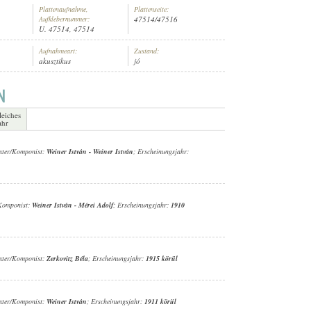
Plattenaufnahme,
Plattenseite:
Aufklebernummer:
47514/47516
U. 47514, 47514
Aufnahmeart:
Zustand:
akusztikus
jó
NÉSZ (ZONGORA)
leiches
ahr
exter/Komponist:
Weiner István
-
Weiner István
; Erscheinungsjahr:
/Komponist:
Weiner István
-
Mérei Adolf
; Erscheinungsjahr:
1910
exter/Komponist:
Zerkovitz Béla
; Erscheinungsjahr:
1915 körül
exter/Komponist:
Weiner István
; Erscheinungsjahr:
1911 körül