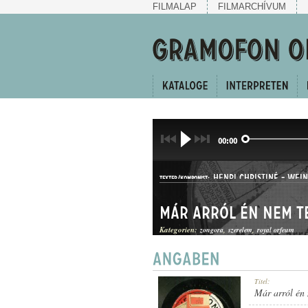
FILMALAP
FILMARCHÍVUM
00:00
HENRI CHRISTINÉ
-
WEIN
TEXTER/KOMPONIST:
Már arról én nem t
Kategorien:
zongora
szerelem
royal orfeum
KUPLÉ
Titel:
GATTUNG:
Már arról én 