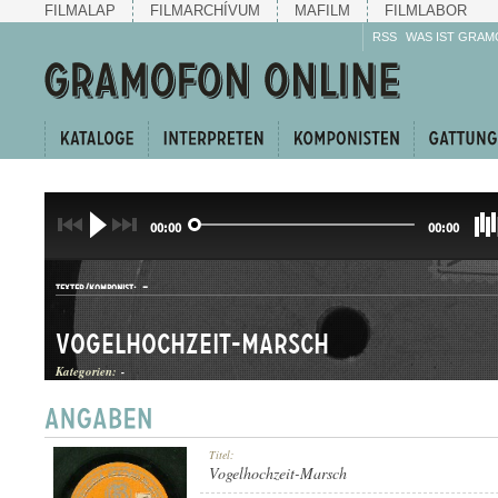
FILMALAP
FILMARCHÍVUM
MAFILM
FILMLABOR
RSS
WAS IST GRAM
00:00
00:00
-
TEXTER/KOMPONIST:
Vogelhochzeit-Marsch
Kategorien:
-
INDULÓ
Titel:
GATTUNG:
Vogelhochzeit-Marsch