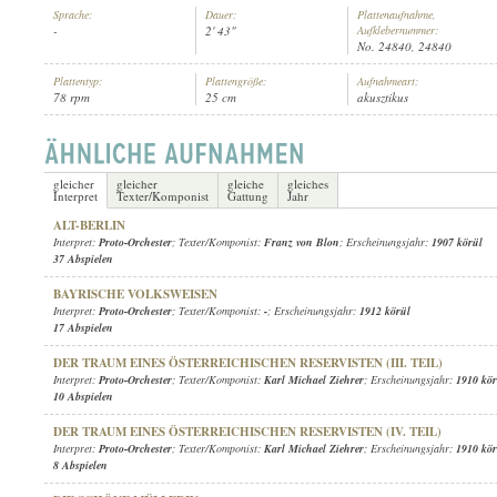
Sprache:
Dauer:
Plattenaufnahme,
-
2' 43"
Aufklebernummer:
No. 24840, 24840
Plattentyp:
Plattengröße:
Aufnahmeart:
78 rpm
25 cm
akusztikus
PROTO-ORCHESTER
INTERPRET:
gleicher
gleicher
gleiche
gleiches
Interpret
Texter/Komponist
Gattung
Jahr
ALT-BERLIN
Interpret:
Proto-Orchester
; Texter/Komponist:
Franz von Blon
; Erscheinungsjahr:
1907 körül
37 Abspielen
BAYRISCHE VOLKSWEISEN
Interpret:
Proto-Orchester
; Texter/Komponist:
-
; Erscheinungsjahr:
1912 körül
17 Abspielen
DER TRAUM EINES ÖSTERREICHISCHEN RESERVISTEN (III. TEIL)
Interpret:
Proto-Orchester
; Texter/Komponist:
Karl Michael Ziehrer
; Erscheinungsjahr:
1910 kör
10 Abspielen
DER TRAUM EINES ÖSTERREICHISCHEN RESERVISTEN (IV. TEIL)
Interpret:
Proto-Orchester
; Texter/Komponist:
Karl Michael Ziehrer
; Erscheinungsjahr:
1910 kör
8 Abspielen