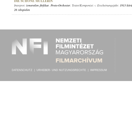
DIE SCHÖNE MÜLLERIN
Interpret:
ismeretlen férfikar
,
Proto-Orchester
; Texter/Komponist:
-
; Erscheinungsjahr:
1913 kör
20 Abspielen
DATENSCHUTZ
|
URHEBER- UND NUTZUNGSRECHTE
|
IMPRESSUM