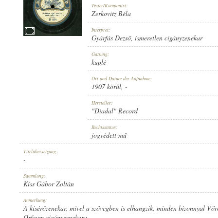
Texter/Komponist:
Zerkovitz Béla
Interpret:
Gyárfás Dezső
,
ismeretlen cigányzenekar
1907 KÖRÜL
Gattung:
ERSCHEINUNGSJAHR:
kuplé
Ort und Datum der Aufnahme:
1907 körül
, -
Hersteller:
"Diadal" Record
"DIADAL" RECORD
Rechtsstatus:
HERSTELLER:
jogvédett mű
Titelübersetzung:
-
Sammlung:
Kiss Gábor Zoltán
D 674
Anmerkung:
PLATTENAUFNAHME:
A kísérőzenekar, mivel a szövegben is elhangzik, minden bizonnyal Vör
Orfeum cigányzenekara