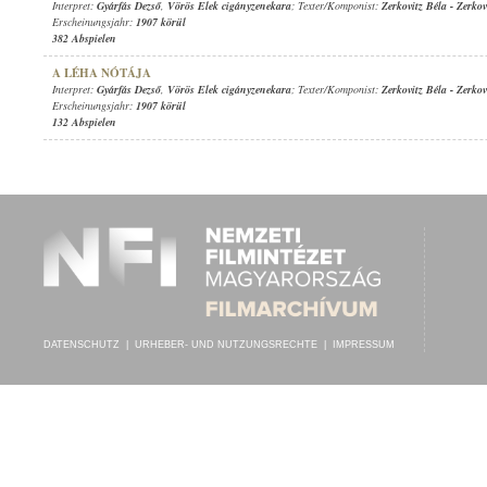
Interpret:
Gyárfás Dezső
,
Vörös Elek cigányzenekara
; Texter/Komponist:
Zerkovitz Béla
-
Zerkov
Erscheinungsjahr:
1907 körül
382 Abspielen
A LÉHA NÓTÁJA
Interpret:
Gyárfás Dezső
,
Vörös Elek cigányzenekara
; Texter/Komponist:
Zerkovitz Béla
-
Zerkov
Erscheinungsjahr:
1907 körül
132 Abspielen
DATENSCHUTZ
|
URHEBER- UND NUTZUNGSRECHTE
|
IMPRESSUM