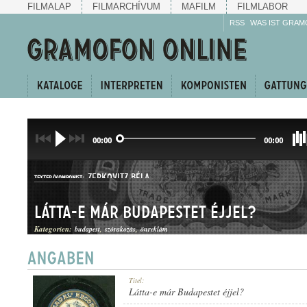
FILMALAP
FILMARCHÍVUM
MAFILM
FILMLABOR
RSS
WAS IST GRAM
00:00
00:00
ZERKOVITZ BÉLA
TEXTER/KOMPONIST:
Látta-e már Budapestet éjjel?
Kategorien:
budapest
szórakozás
önreklám
KUPLÉ
Titel:
GATTUNG:
Látta-e már Budapestet éjjel?