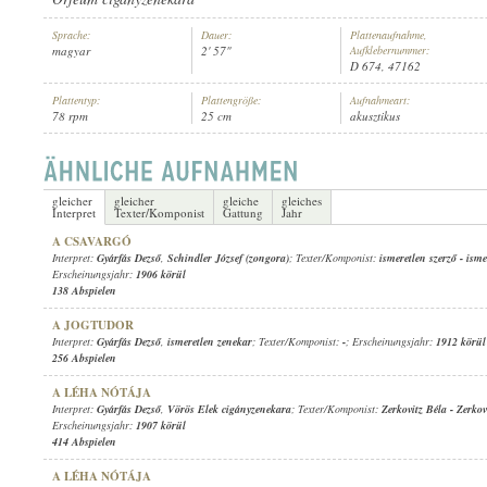
Sprache:
Dauer:
Plattenaufnahme,
magyar
2' 57"
Aufklebernummer:
D 674, 47162
Plattentyp:
Plattengröße:
Aufnahmeart:
78 rpm
25 cm
akusztikus
GYÁRFÁS DEZSŐ
,
ISMERETLEN CIGÁNYZENEKAR
INTERPRET:
gleicher
gleicher
gleiche
gleiches
Interpret
Texter/Komponist
Gattung
Jahr
A CSAVARGÓ
Interpret:
Gyárfás Dezső
,
Schindler József (zongora)
; Texter/Komponist:
ismeretlen szerző
-
isme
Erscheinungsjahr:
1906 körül
138 Abspielen
A JOGTUDOR
Interpret:
Gyárfás Dezső
,
ismeretlen zenekar
; Texter/Komponist:
-
; Erscheinungsjahr:
1912 körül
256 Abspielen
A LÉHA NÓTÁJA
Interpret:
Gyárfás Dezső
,
Vörös Elek cigányzenekara
; Texter/Komponist:
Zerkovitz Béla
-
Zerkov
Erscheinungsjahr:
1907 körül
414 Abspielen
A LÉHA NÓTÁJA