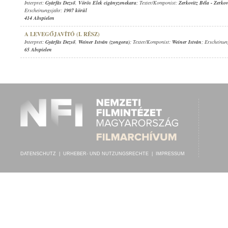
Interpret:
Gyárfás Dezső
,
Vörös Elek cigányzenekara
; Texter/Komponist:
Zerkovitz Béla
-
Zerkov
Erscheinungsjahr:
1907 körül
414 Abspielen
A LEVEGŐJAVÍTÓ (I. RÉSZ)
Interpret:
Gyárfás Dezső
,
Weiner István (zongora)
; Texter/Komponist:
Weiner István
; Erscheinu
65 Abspielen
DATENSCHUTZ
|
URHEBER- UND NUTZUNGSRECHTE
|
IMPRESSUM