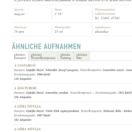
Sprache:
Dauer:
Plattenaufnahme,
magyar
3' 16"
Aufklebernummer:
No. 11401, 47161
Plattentyp:
Plattengröße:
Aufnahmeart:
78 rpm
25 cm
akusztikus
GYÁRFÁS DEZSŐ
,
VÖRÖS ELEK CIGÁNYZENEKARA
INTERPRET:
gleicher
gleicher
gleiche
gleiches
Interpret
Texter/Komponist
Gattung
Jahr
A CSAVARGÓ
Interpret:
Gyárfás Dezső
,
Schindler József (zongora)
; Texter/Komponist:
ismeretlen szerző
-
isme
Erscheinungsjahr:
1906 körül
138 Abspielen
A JOGTUDOR
Interpret:
Gyárfás Dezső
,
ismeretlen zenekar
; Texter/Komponist:
-
; Erscheinungsjahr:
1912 körül
256 Abspielen
A LÉHA NÓTÁJA
Interpret:
Gyárfás Dezső
,
Vörös Elek cigányzenekara
; Texter/Komponist:
Zerkovitz Béla
-
Zerkov
Erscheinungsjahr:
1907 körül
382 Abspielen
A LÉHA NÓTÁJA