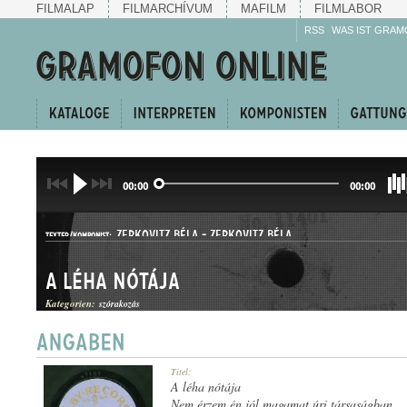
FILMALAP
FILMARCHÍVUM
MAFILM
FILMLABOR
RSS
WAS IST GRAM
00:00
00:00
ZERKOVITZ BÉLA
-
ZERKOVITZ BÉLA
TEXTER/KOMPONIST:
A léha nótája
Kategorien:
szórakozás
KUPLÉ
Titel:
GATTUNG:
A léha nótája
Nem érzem én jól magamat úri társaságban