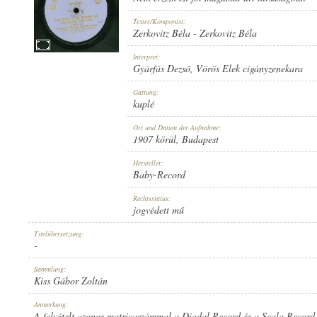
Texter/Komponist:
Zerkovitz Béla
-
Zerkovitz Béla
Interpret:
Gyárfás Dezső
,
Vörös Elek cigányzenekara
1907 KÖRÜL
ERSCHEINUNGSJAHR:
Gattung:
kuplé
Ort und Datum der Aufnahme:
1907 körül
, Budapest
Hersteller:
Baby-Record
BABY-RECORD
HERSTELLER:
Rechtsstatus:
jogvédett mű
Titelübersetzung:
-
Sammlung:
Kiss Gábor Zoltán
NO. 11401
PLATTENAUFNAHME:
Anmerkung:
A felvételt azonos matricaszámmal a Diadal Record és a Scala Record i