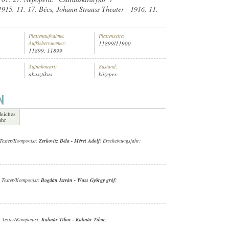
1915. 11. 17. Bécs, Johann Strauss Theater - 1916. 11.
Plattenaufnahme,
Plattenseite:
Aufklebernummer:
11899/11900
11899, 11899
GÁNYZENEKAR
Aufnahmeart:
Zustand:
akusztikus
közepes
leiches
ahr
 Texter/Komponist:
Zerkovitz Béla
-
Mérei Adolf
; Erscheinungsjahr:
; Texter/Komponist:
Bogdán István
-
Wass György gróf
;
; Texter/Komponist:
Kalmár Tibor
-
Kalmár Tibor
;