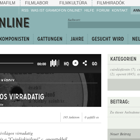
MAFILM
FILMLABOR
FILMKULTÚRA
FILMHIRADÓK
RSS
WAS IST GRAMOFON ONLINE?
HILFE
FORUM
KONTAKT
AN
Hören Sie zu!
Suchwort:
Machen Sie mit!
Reden Sie mit!
Empfehlen Sie
weiter!
HQ
GO
00:00
csárdásfürstin (7)
,
c
(2)
,
operett (695)
,
sy
 KÁROLY
os virradatig
tin
Zu dieser Aufnahme
195 Anhören
0 gefällt es
ivilágos virradatig
Neuer Beitrag
 és a "Csárdáskirálynő" c. operettekből