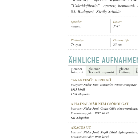
"Csárdásfürstin" - operett, bemutató: 
03. Budapest, Király Színház
Sprache:
Dauer:
magyar
3' 4"
NÁDOR JENŐ
,
ISMERETLEN CI
INTERPRET:
Plattentyp:
Plattengröße:
78 rpm
25 cm
gleicher
gleicher
gleiche
g
Interpret
Texter/Komponist
Gattung
J
"ARANYESŐ" KERINGŐ
Interpret:
Nádor Jenő
,
ismeretlen zenész (zongora)
;
1913 körül
1138 Abspielen
A HAJNAL MÁR NEM CSÓKOLGAT
Interpret:
Nádor Jenő
,
Csóka Ödön cigányzenekara
Erscheinungsjahr:
1917 körül
581 Abspielen
AKÁCOS ÚT
Interpret:
Nádor Jenő
,
Kozák Dávid cigányzenekara
Erscheinungsjahr:
1920 körül