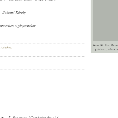
-
Bakonyi Károly
ismeretlen cigányzenekar
Wenn Sie Ihre Mein
r Aufnahme:
registrieren
, oder
anm
. 01. 27. Népopera. "Csárdáskirálynő" /