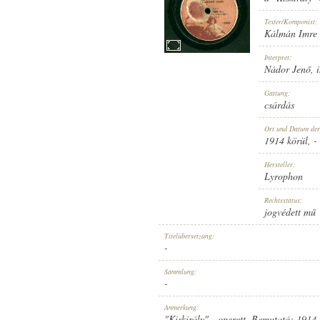
Texter/Komponist:
Kálmán Imre
Interpret:
Nádor Jenő
,
1914 KÖRÜL
ERSCHEINUNGSJAHR:
Gattung:
csárdás
Ort und Datum de
1914 körül
, -
Hersteller:
Lyrophon
LYROPHON
HERSTELLER:
Rechtsstatus:
jogvédett mű
Titelübersetzung:
-
Sammlung:
-
11899
PLATTENAUFNAHME:
Anmerkung:
"Kiskirály" - operett. Bemutató: 1914