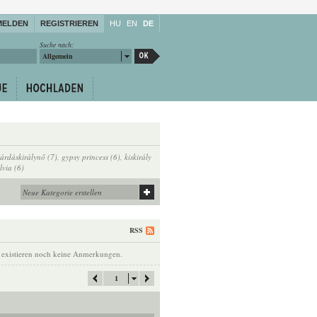
MELDEN
REGISTRIEREN
HU
EN
DE
Suche nach:
Allgemein
sárdáskirálynő (7)
,
gypsy princess (6)
,
kiskirály
lvia (6)
RSS
 existieren noch keine Anmerkungen.
1