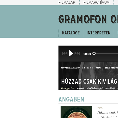
FILMALAP
FILMARCHÍVUM
00:00
KÁLMÁN IMRE
-
BAKONYI
TEXTER/KOMPONIST:
Húzzad csak kivilág
Kategorien:
operett
csárdáskirálynő
csárdásfürs
CSÁRDÁS
Titel:
GATTUNG:
Húzzad csak k
a "Kiskirály"