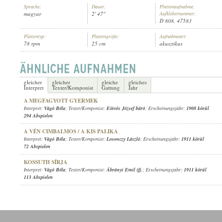
Sprache:
Dauer:
Plattenaufnahme,
magyar
2' 47"
Aufklebernummer:
D 808, 47583
Plattentyp:
Plattengröße:
Aufnahmeart:
78 rpm
25 cm
akusztikus
VÁGÓ BÉLA
INTERPRET:
gleicher
gleicher
gleiche
gleiches
Interpret
Texter/Komponist
Gattung
Jahr
A MEGFAGYOTT GYERMEK
Interpret:
Vágó Béla
; Texter/Komponist:
Eötvös József báró
; Erscheinungsjahr:
1908 körül
294 Abspielen
A VÉN CIMBALMOS / A KIS PALIKA
Interpret:
Vágó Béla
; Texter/Komponist:
Losonczy László
; Erscheinungsjahr:
1911 körül
72 Abspielen
KOSSUTH SÍRJA
Interpret:
Vágó Béla
; Texter/Komponist:
Ábrányi Emil ifj.
; Erscheinungsjahr:
1911 körül
113 Abspielen