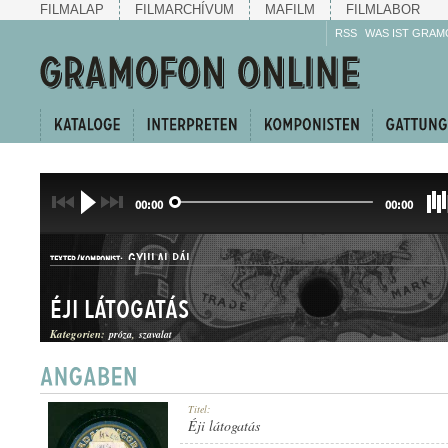
FILMALAP
FILMARCHÍVUM
MAFILM
FILMLABOR
RSS
WAS IST GRAM
00:00
00:00
GYULAI PÁL
TEXTER/KOMPONIST:
Éji látogatás
Kategorien:
próza
szavalat
SZAVALAT
Titel:
GATTUNG:
Éji látogatás