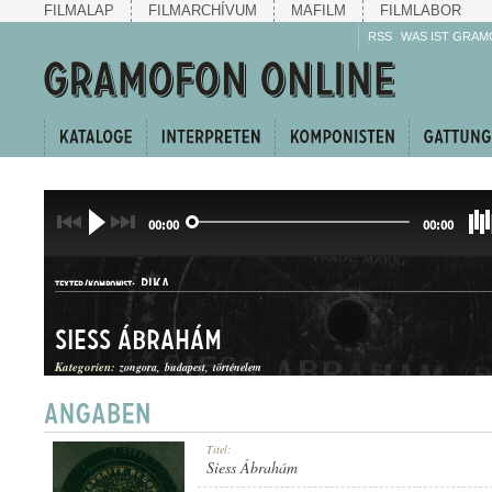
FILMALAP
FILMARCHÍVUM
MAFILM
FILMLABOR
RSS
WAS IST GRAM
00:00
00:00
RIKA
TEXTER/KOMPONIST:
Siess Ábrahám
Kategorien:
zongora
budapest
történelem
KUPLÉ
Titel:
GATTUNG:
Siess Ábrahám