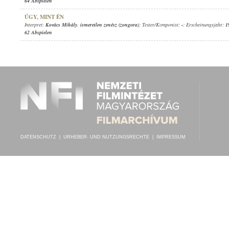
64 Abspielen
ÚGY, MINT ÉN
Interpret:
Kovács Mihály
,
ismeretlen zenész (zongora)
; Texter/Komponist:
-
; Erscheinungsjahr:
1
62 Abspielen
DATENSCHUTZ
|
URHEBER- UND NUTZUNGSRECHTE
|
IMPRESSUM