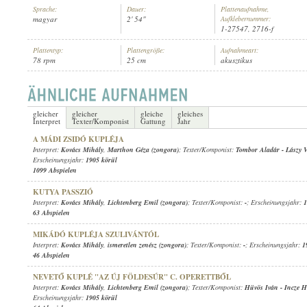
Sprache:
Dauer:
Plattenaufnahme,
magyar
2' 54"
Aufklebernummer:
1-27547, 2716-f
Plattentyp:
Plattengröße:
Aufnahmeart:
78 rpm
25 cm
akusztikus
KOVÁCS MIHÁLY
,
MARTHON GÉZA (ZONGORA)
INTERPRET:
gleicher
gleicher
gleiche
gleiches
Interpret
Texter/Komponist
Gattung
Jahr
A MÁDI ZSIDÓ KUPLÉJA
Interpret:
Kovács Mihály
,
Marthon Géza (zongora)
; Texter/Komponist:
Tombor Aladár
-
Lászy 
Erscheinungsjahr:
1905 körül
1099 Abspielen
KUTYA PASSZIÓ
Interpret:
Kovács Mihály
,
Lichtenberg Emil (zongora)
; Texter/Komponist:
-
; Erscheinungsjahr:
1
63 Abspielen
MIKÁDÓ KUPLÉJA SZULIVÁNTÓL
Interpret:
Kovács Mihály
,
ismeretlen zenész (zongora)
; Texter/Komponist:
-
; Erscheinungsjahr:
1
46 Abspielen
NEVETŐ KUPLÉ "AZ ÚJ FÖLDESÚR" C. OPERETTBŐL
Interpret:
Kovács Mihály
,
Lichtenberg Emil (zongora)
; Texter/Komponist:
Hüvös Iván
-
Incze H
Erscheinungsjahr:
1905 körül