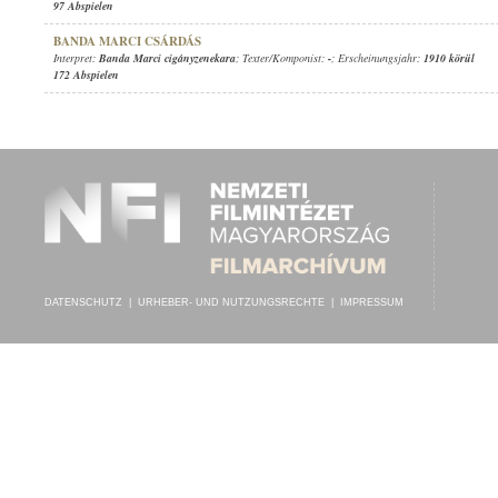
97 Abspielen
BANDA MARCI CSÁRDÁS
Interpret:
Banda Marci cigányzenekara
; Texter/Komponist:
-
; Erscheinungsjahr:
1910 körül
172 Abspielen
DATENSCHUTZ
|
URHEBER- UND NUTZUNGSRECHTE
|
IMPRESSUM