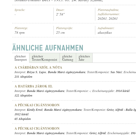
Sprache:
Dauer:
Plattenaufnahme,
-
2' 58"
Aufklebernummer:
20261, 20261
Plattentyp:
Plattengröße:
Aufnahmeart:
78 rpm
25 cm
akusztikus
BANDA MARCI CIGÁNYZENEKARA
INTERPRET:
gleicher
gleicher
gleiche
gleiches
Interpret
Texter/Komponist
Gattung
Jahr
A CSÁRDÁBAN SZÓL A NÓTA
Interpret:
Rózsa S. Lajos
,
Banda Marci cigányzenekara
; Texter/Komponist:
Sas Náci
; Erschein
231 Abspielen
A HATÁRBA JÁROK EL
Interpret:
Banda Marci cigányzenekara
; Texter/Komponist:
-
; Erscheinungsjahr:
1914 körül
122 Abspielen
A PÉCSKAI CIGÁNYSORON
Interpret:
Király Ernő
,
Banda Marci cigányzenekara
; Texter/Komponist:
Grósz Alfréd
-
Balla I
1912 körül
65 Abspielen
A PÉCSKAI CIGÁNYSORON
Interpret:
Banda Marci cigányzenekara
; Texter/Komponist:
Grósz Alfréd
; Erscheinungsjahr:
191