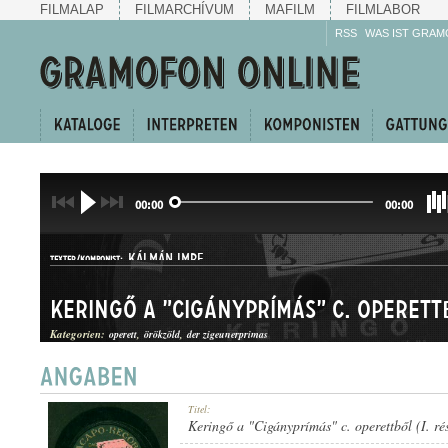
FILMALAP
FILMARCHÍVUM
MAFILM
FILMLABOR
RSS
WAS IST GRAM
00:00
00:00
KÁLMÁN IMRE
TEXTER/KOMPONIST:
Keringő a "Cigányprímás" c. operettb
Kategorien:
operett
örökzöld
der zigeunerprimas
KERINGŐEGYVELEG
Titel:
GATTUNG:
Keringő a "Cigányprímás" c. operettből (I. ré