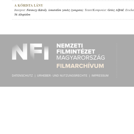
A KÓRISTA LÁNY
Interpret:
Ferenczy Károly
,
ismeretlen zenész (zongora)
; Texter/Komponist:
Grósz Alfréd
; Ersche
56 Abspielen
DATENSCHUTZ
|
URHEBER- UND NUTZUNGSRECHTE
|
IMPRESSUM