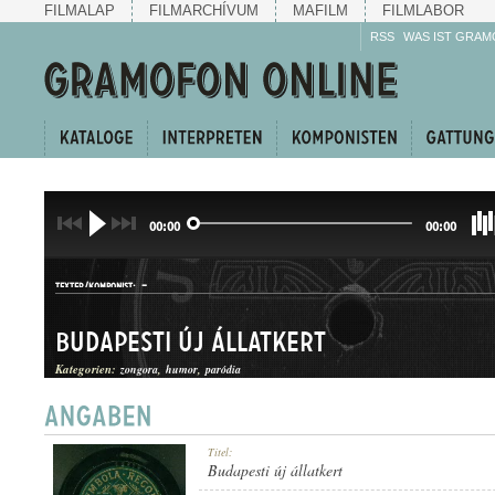
FILMALAP
FILMARCHÍVUM
MAFILM
FILMLABOR
RSS
WAS IST GRAM
00:00
00:00
-
TEXTER/KOMPONIST:
Budapesti új állatkert
Kategorien:
zongora
humor
paródia
KUPLÉ
Titel:
GATTUNG:
Budapesti új állatkert