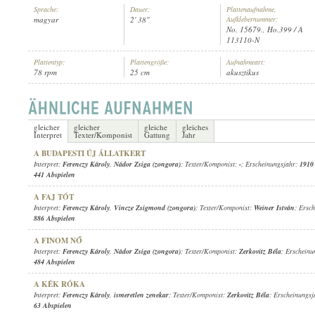
Sprache:
Dauer:
Plattenaufnahme,
magyar
2' 38"
Aufklebernummer:
No. 15679., Ho.399 / A
113110-N
Plattentyp:
Plattengröße:
Aufnahmeart:
78 rpm
25 cm
akusztikus
FERENCZY KÁROLY
,
ISMERETLEN ZENÉSZ (ZONGORA)
INTERPRET:
gleicher
gleicher
gleiche
gleiches
Interpret
Texter/Komponist
Gattung
Jahr
A BUDAPESTI ÚJ ÁLLATKERT
Interpret:
Ferenczy Károly
,
Nádor Zsiga (zongora)
; Texter/Komponist:
-
; Erscheinungsjahr:
1910
441 Abspielen
A FAJ TÓT
Interpret:
Ferenczy Károly
,
Vincze Zsigmond (zongora)
; Texter/Komponist:
Weiner István
; Ersc
886 Abspielen
A FINOM NŐ
Interpret:
Ferenczy Károly
,
Nádor Zsiga (zongora)
; Texter/Komponist:
Zerkovitz Béla
; Erschein
484 Abspielen
A KÉK RÓKA
Interpret:
Ferenczy Károly
,
ismeretlen zenekar
; Texter/Komponist:
Zerkovitz Béla
; Erscheinungs
63 Abspielen