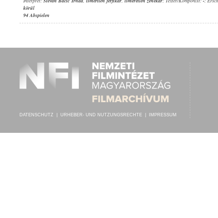
Interpret:
Stevan Bacic Trnda
,
ismertlen férfikar
,
ismeretlen zenekar
; Texter/Komponist:
-
; Ersc
körül
94 Abspielen
DATENSCHUTZ
|
URHEBER- UND NUTZUNGSRECHTE
|
IMPRESSUM