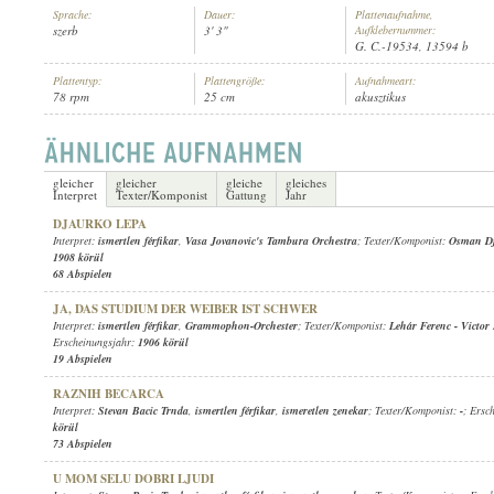
Sprache:
Dauer:
Plattenaufnahme,
szerb
3' 3"
Aufklebernummer:
G. C.-19534, 13594 b
Plattentyp:
Plattengröße:
Aufnahmeart:
78 rpm
25 cm
akusztikus
ISMERTLEN FÉRFIKAR
,
VASA JOVANOVIC'S TAMBURA ORCHESTRA
INTERPRET:
gleicher
gleicher
gleiche
gleiches
Interpret
Texter/Komponist
Gattung
Jahr
DJAURKO LEPA
Interpret:
ismertlen férfikar
,
Vasa Jovanovic's Tambura Orchestra
; Texter/Komponist:
Osman Dj
1908 körül
68 Abspielen
JA, DAS STUDIUM DER WEIBER IST SCHWER
Interpret:
ismertlen férfikar
,
Grammophon-Orchester
; Texter/Komponist:
Lehár Ferenc
-
Victor
Erscheinungsjahr:
1906 körül
19 Abspielen
RAZNIH BECARCA
Interpret:
Stevan Bacic Trnda
,
ismertlen férfikar
,
ismeretlen zenekar
; Texter/Komponist:
-
; Ersc
körül
73 Abspielen
U MOM SELU DOBRI LJUDI