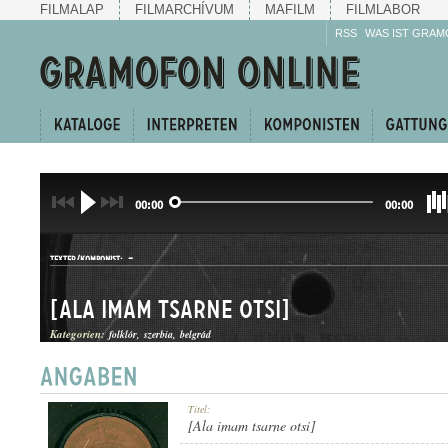
FILMALAP
FILMARCHÍVUM
MAFILM
FILMLABOR
RSS
WAS IST GRAM
00:00
00:00
-
TEXTER/KOMPONIST:
[Ala imam tsarne otsi]
Kategorien:
folklór
szerbia
belgrád
NÉPDAL
Titel:
GATTUNG:
[Ala imam tsarne otsi]