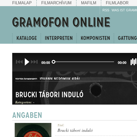
FILMALAP
FILMARCHÍVUM
MAFILM
FILMLABOR
RSS
WAS IST GRAM
00:00
00:00
JOHANN NEPOMUK KRÁL
TEXTER/KOMPONIST:
Brucki tábori induló
Kategorien:
-
INDULÓ
Titel:
GATTUNG:
Brucki tábori induló