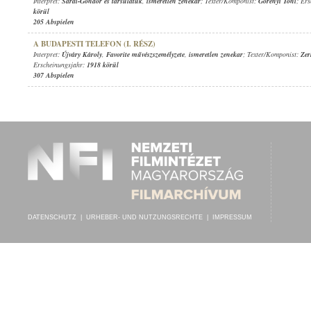
Interpret:
Sárai-Göndör és társulatuk
,
ismeretlen zenekar
; Texter/Komponist:
Görényi Tóni
; Er
körül
205 Abspielen
A BUDAPESTI TELEFON (I. RÉSZ)
Interpret:
Újváry Károly
,
Favorite művészszemélyzete
,
ismeretlen zenekar
; Texter/Komponist:
Zer
Erscheinungsjahr:
1918 körül
307 Abspielen
DATENSCHUTZ
|
URHEBER- UND NUTZUNGSRECHTE
|
IMPRESSUM