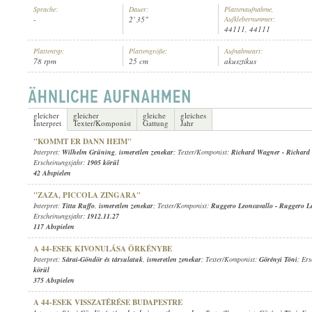
Sprache:
Dauer:
Plattenaufnahme,
-
2' 35"
Aufklebernummer:
44111, 44111
Plattentyp:
Plattengröße:
Aufnahmeart:
78 rpm
25 cm
akusztikus
ISMERETLEN ZENEKAR
INTERPRET:
gleicher
gleicher
gleiche
gleiches
Interpret
Texter/Komponist
Gattung
Jahr
"KOMMT ER DANN HEIM"
Interpret:
Wilhelm Grüning
,
ismeretlen zenekar
; Texter/Komponist:
Richard Wagner
-
Richard
Erscheinungsjahr:
1905 körül
42 Abspielen
"ZAZA, PICCOLA ZINGARA"
Interpret:
Titta Ruffo
,
ismeretlen zenekar
; Texter/Komponist:
Ruggero Leoncavallo
-
Ruggero Le
Erscheinungsjahr:
1912.11.27
117 Abspielen
A 44-ESEK KIVONULÁSA ÖRKÉNYBE
Interpret:
Sárai-Göndör és társulatuk
,
ismeretlen zenekar
; Texter/Komponist:
Görényi Tóni
; Er
körül
375 Abspielen
A 44-ESEK VISSZATÉRÉSE BUDAPESTRE