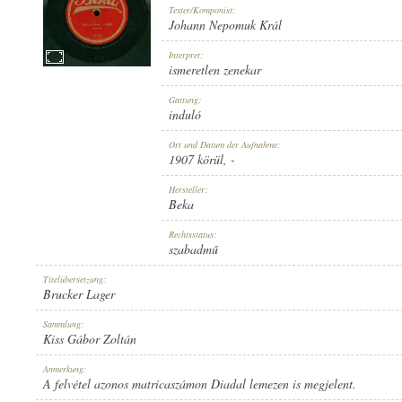
Texter/Komponist:
Johann Nepomuk Král
Interpret:
ismeretlen zenekar
1907 KÖRÜL
Gattung:
ERSCHEINUNGSJAHR:
induló
Ort und Datum der Aufnahme:
1907 körül
, -
Hersteller:
Beka
BEKA
Rechtsstatus:
HERSTELLER:
szabadmű
Titelübersetzung:
Brucker Lager
Sammlung:
Kiss Gábor Zoltán
44111
Anmerkung:
PLATTENAUFNAHME:
A felvétel azonos matricaszámon Diadal lemezen is megjelent.