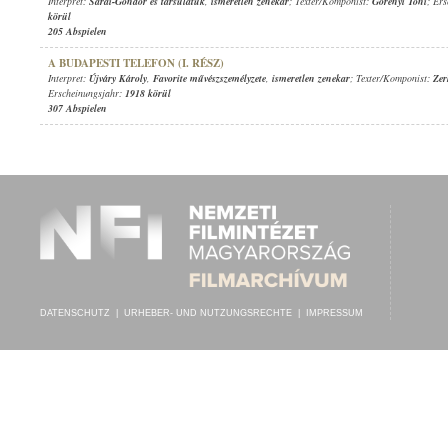
Interpret:
Sárai-Göndör és társulatuk
,
ismeretlen zenekar
; Texter/Komponist:
Görényi Tóni
; Er
körül
205 Abspielen
A BUDAPESTI TELEFON (I. RÉSZ)
Interpret:
Újváry Károly
,
Favorite művészszemélyzete
,
ismeretlen zenekar
; Texter/Komponist:
Zer
Erscheinungsjahr:
1918 körül
307 Abspielen
DATENSCHUTZ
|
URHEBER- UND NUTZUNGSRECHTE
|
IMPRESSUM