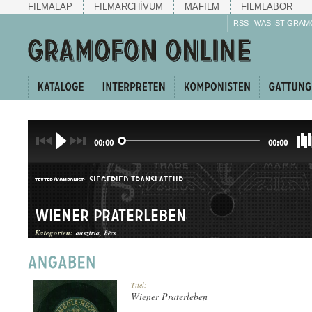
FILMALAP
FILMARCHÍVUM
MAFILM
FILMLABOR
RSS
WAS IST GRAM
00:00
00:00
SIEGFRIED TRANSLATEUR
TEXTER/KOMPONIST:
Wiener Praterleben
Kategorien:
ausztria
bécs
KERINGŐ
Titel:
GATTUNG:
Wiener Praterleben