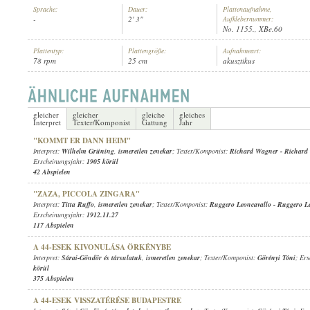
Sprache:
Dauer:
Plattenaufnahme,
-
2' 3"
Aufklebernummer:
No. 1155., XBe.60
Plattentyp:
Plattengröße:
Aufnahmeart:
78 rpm
25 cm
akusztikus
ISMERETLEN ZENEKAR
INTERPRET:
gleicher
gleicher
gleiche
gleiches
Interpret
Texter/Komponist
Gattung
Jahr
"KOMMT ER DANN HEIM"
Interpret:
Wilhelm Grüning
,
ismeretlen zenekar
; Texter/Komponist:
Richard Wagner
-
Richard
Erscheinungsjahr:
1905 körül
42 Abspielen
"ZAZA, PICCOLA ZINGARA"
Interpret:
Titta Ruffo
,
ismeretlen zenekar
; Texter/Komponist:
Ruggero Leoncavallo
-
Ruggero Le
Erscheinungsjahr:
1912.11.27
117 Abspielen
A 44-ESEK KIVONULÁSA ÖRKÉNYBE
Interpret:
Sárai-Göndör és társulatuk
,
ismeretlen zenekar
; Texter/Komponist:
Görényi Tóni
; Er
körül
375 Abspielen
A 44-ESEK VISSZATÉRÉSE BUDAPESTRE