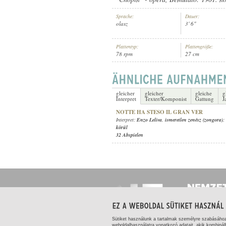
Sprache:
Dauer:
olasz
3' 6"
Plattentyp:
Plattengröße:
78 rpm
27 cm
ENZO LELIVA
,
GIACOMO OREFIC
INTERPRET:
gleicher
gleicher
gleiche
g
Interpret
Texter/Komponist
Gattung
J
NOTTE HA STESO IL GRAN VER
Interpret:
Enzo Leliva
,
ismeretlen zenész (zongora)
;
körül
32 Abspielen
Sütiket használunk a tartalmak személyre szabásáho
weboldalhasználatra vonatkozó adatait, akik kombinál