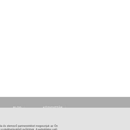
BLOG
KÖZADATTÁR
FORUM
MSZH
FACEBOOK
ARTISJUS
TWITTER
OSZMI
OSZK ZENEMŰTÁR
ia és elemező partnereinkkel megosztjuk az Ön
zolgáltatásokból gyűjtöttek. A weboldalon való