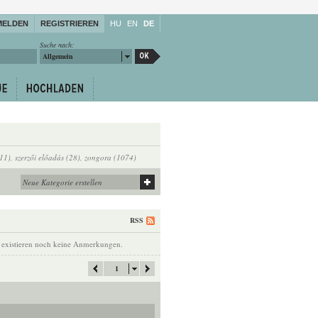
MELDEN
REGISTRIEREN
HU
EN
DE
Suche nach:
Allgemein
11)
,
szerzői előadás (28)
,
zongora (1074)
RSS
 existieren noch keine Anmerkungen.
1