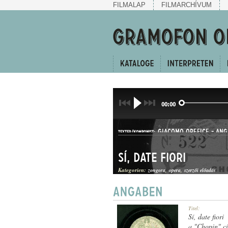
FILMALAP
FILMARCHÍVUM
00:00
GIACOMO OREFICE
-
ANG
TEXTER/KOMPONIST:
Sí, date fiori
Kategorien:
zongora
opera
szerzői előadás
ÁRIA
Titel:
GATTUNG:
Sí, date fiori
a "Chopin" c