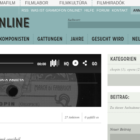
MAFILM
FILMLABOR
FILMKULTÚRA
FILMHIRADÓK
RSS
WAS IST GRAMOFON ONLINE?
HILFE
FORUM
KONTAKT
AN
Hören Sie zu!
Suchwort:
Machen Sie mit!
Reden Sie mit!
Empfehlen Sie
weiter!
HQ
GO
00:00
chopin (1)
,
opera (2
IOLO ORVIETO
Zu dieser Aufnahme
27 Anhören
0 gefällt es
Neuer Beitrag
ímű oprából