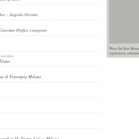
ice
-
Angiolo Orvieto
Giacomo Orefice (zongora)
Wenn Sie Ihre Mein
registrieren
, oder
anm
r Aufnahme:
Milano
ana di Fonotipia-Milano
PIA-MILANO
vember 25. Teatro Lirico, Milano