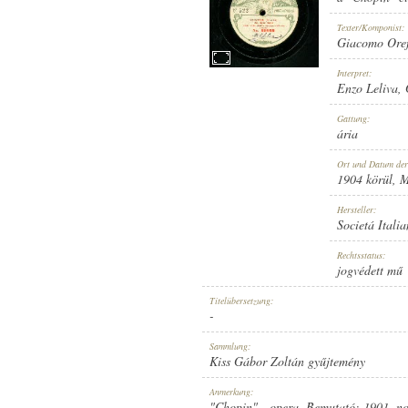
Texter/Komponist:
Giacomo Oref
Interpret:
Enzo Leliva
,
1904 KÖRÜL
ERSCHEINUNGSJAHR:
Gattung:
ária
Ort und Datum de
1904 körül
, 
Hersteller:
Societá Itali
SOCIETÁ ITALIANA DI FONOTI
HERSTELLER:
Rechtsstatus:
jogvédett mű
Titelübersetzung:
-
Sammlung:
Kiss Gábor Zoltán gyűjtemény
NO. 39033.
PLATTENAUFNAHME:
Anmerkung:
"Chopin" - opera, Bemutató: 1901. no