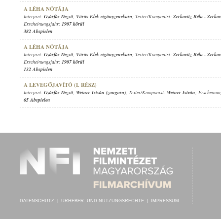
A LÉHA NÓTÁJA
Interpret:
Gyárfás Dezső
,
Vörös Elek cigányzenekara
; Texter/Komponist:
Zerkovitz Béla
-
Zerkov
Erscheinungsjahr:
1907 körül
382 Abspielen
A LÉHA NÓTÁJA
Interpret:
Gyárfás Dezső
,
Vörös Elek cigányzenekara
; Texter/Komponist:
Zerkovitz Béla
-
Zerkov
Erscheinungsjahr:
1907 körül
132 Abspielen
A LEVEGŐJAVÍTÓ (I. RÉSZ)
Interpret:
Gyárfás Dezső
,
Weiner István (zongora)
; Texter/Komponist:
Weiner István
; Erscheinu
65 Abspielen
DATENSCHUTZ
|
URHEBER- UND NUTZUNGSRECHTE
|
IMPRESSUM