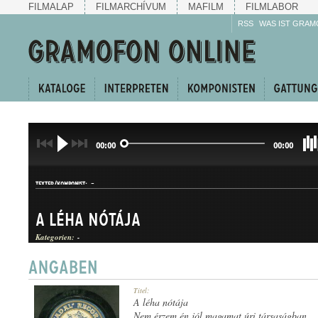
FILMALAP
FILMARCHÍVUM
MAFILM
FILMLABOR
RSS
WAS IST GRAM
00:00
00:00
-
TEXTER/KOMPONIST:
A léha nótája
Kategorien:
-
DAL
Titel:
GATTUNG:
A léha nótája
Nem érzem én jól magamat úri társaságban