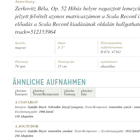
Anmerkung:
Zerkovitz Béla, Op. 52 Hibás helyre ragasztott lemezc
jelzett felvételt azonos matricaszámon a Scala Record i
előadás a Scala Record kiadásának oldalán hallgathat
track=512153964
INTERPRET:
Sprache:
Dauer:
Plattenaufnahme,
magyar
3' 1"
Aufklebernummer:
D 674, 47161
Plattentyp:
Plattengröße:
Aufnahmeart:
78 rpm
25 cm
akusztikus
gleicher
gleicher
gleiche
gleiches
Interpret
Texter/Komponist
Gattung
Jahr
A CSAVARGÓ
Interpret:
Gyárfás Dezső
,
Schindler József (zongora)
; Texter/Komponist:
ismeretlen szerző
-
isme
Erscheinungsjahr:
1906 körül
138 Abspielen
A JOGTUDOR
Interpret:
Gyárfás Dezső
,
ismeretlen zenekar
; Texter/Komponist:
-
; Erscheinungsjahr:
1912 körül
256 Abspielen