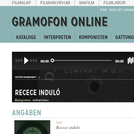
FILMALAP
FILMARCHÍVUM
MAFILM
FILMLABOR
RSS
WAS IST GRAM
00:00
00:00
-
TEXTER/KOMPONIST:
Recece induló
Kategorien:
militarizmus
INDULÓ
Titel:
GATTUNG:
Recece induló