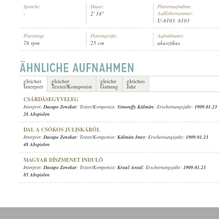
Sprache:
Dauer:
Plattenaufnahme,
-
2' 18"
Aufklebernummer:
U-8103, 8103
Plattentyp:
Plattengröße:
Aufnahmeart:
78 rpm
25 cm
akusztikus
DACAPO ZENEKAR
INTERPRET:
gleicher
gleicher
gleiche
gleiches
Interpret
Texter/Komponist
Gattung
Jahr
CSÁRDÁSEGYVELEG
Interpret:
Dacapo Zenekar
; Texter/Komponist:
Simonffy Kálmán
; Erscheinungsjahr:
1909.01.23
28 Abspielen
DAL A CSÓKOS JULISKÁRÓL
Interpret:
Dacapo Zenekar
; Texter/Komponist:
Kálmán Imre
; Erscheinungsjahr:
1909.01.23
48 Abspielen
MAGYAR DÍSZMENET INDULÓ
Interpret:
Dacapo Zenekar
; Texter/Komponist:
Kraul Antal
; Erscheinungsjahr:
1909.01.23
85 Abspielen