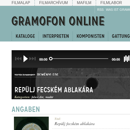
FILMALAP
FILMARCHÍVUM
MAFILM
FILMLABOR
RSS
WAS IST GRAM
00:00
00:00
REMÉNYI EDE
TEXTER/KOMPONIST:
Repülj fecském ablakára
Kategorien:
falusi élet
madár
DAL
Titel:
GATTUNG:
Repülj fecském ablakára