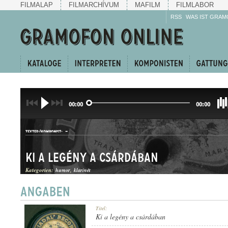
FILMALAP
FILMARCHÍVUM
MAFILM
FILMLABOR
RSS
WAS IST GRAM
00:00
00:00
-
TEXTER/KOMPONIST:
Ki a legény a csárdában
Kategorien:
humor
klarinét
HUMOROS JELENET
Titel:
GATTUNG:
Ki a legény a csárdában