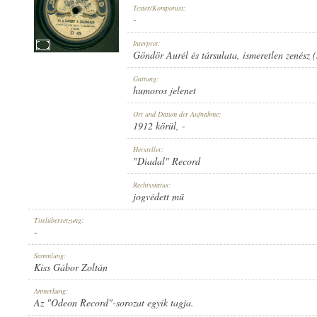
Texter/Komponist:
-
Interpret:
Göndör Aurél és társulata
,
ismeretlen zenész (
1912 KÖRÜL
Gattung:
ERSCHEINUNGSJAHR:
humoros jelenet
Ort und Datum der Aufnahme:
1912 körül
, -
Hersteller:
"Diadal" Record
"DIADAL" RECORD
Rechtsstatus:
HERSTELLER:
jogvédett mű
Titelübersetzung:
-
Sammlung:
Kiss Gábor Zoltán
D 45
Anmerkung:
PLATTENAUFNAHME:
Az "Odeon Record"-sorozat egyik tagja.