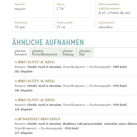
Sprache:
Dauer:
Plattenaufnahme,
magyar
2' 54"
Aufklebernummer:
D 45, (15809)-He.403
Plattentyp:
Plattengröße:
Aufnahmeart:
78 rpm
25 cm
akusztikus
GÖNDÖR AURÉL ÉS TÁRSULATA
,
ISMERETLEN ZENÉSZ (KLARINÉT)
INTERPRET:
gleicher
gleicher
gleiche
gleiches
Interpret
Texter/Komponist
Gattung
Jahr
A BÍRÓ ELŐTT (II. RÉSZ)
Interpret:
Göndör Aurél és társulata
; Texter/Komponist:
-
; Erscheinungsjahr:
1909 körül
102 Abspielen
A BÍRÓ ELŐTT (II. RÉSZ)
Interpret:
Göndör Aurél és társulata
; Texter/Komponist:
-
; Erscheinungsjahr:
1910 körül
246 Abspielen
A BÍRÓ ELŐTT (II. RÉSZ)
Interpret:
Göndör Aurél és társulata
; Texter/Komponist:
-
; Erscheinungsjahr:
1910 körül
124 Abspielen
A BUDAKÉSZI CIRKUSZBAN
Interpret:
Göndör Aurél és társulata
,
Budakeszi sváb parasztzenekar
,
ismeretlen zenész (klariné
Texter/Komponist:
-
; Erscheinungsjahr:
1910 körül
227 Abspielen