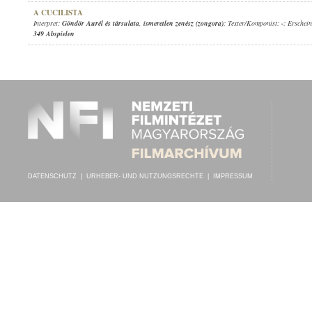
A CUCILISTA
Interpret:
Göndör Aurél és társulata
,
ismeretlen zenész (zongora)
; Texter/Komponist:
-
; Erschei
349 Abspielen
DATENSCHUTZ
|
URHEBER- UND NUTZUNGSRECHTE
|
IMPRESSUM