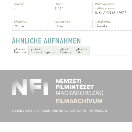
Sprache:
Dauer:
Plattenaufnahme,
-
2' 52"
Aufklebernummer:
G. C.-3-40285, 3707 I
Plattentyp:
Plattengröße:
Aufnahmeart:
78 rpm
25 cm
akusztikus
K. U. K. INFANTERIE-REGIMENT NO. 102.
, VEZÉNYEL:
L. FABINI
INTERPRET:
gleicher
gleicher
gleiche
gleiches
Interpret
Texter/Komponist
Gattung
Jahr
DATENSCHUTZ
|
URHEBER- UND NUTZUNGSRECHTE
|
IMPRESSUM