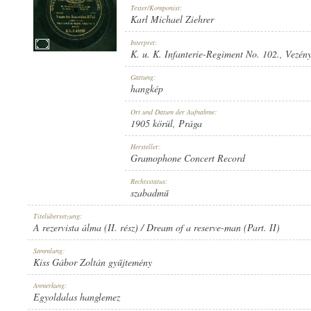
Texter/Komponist:
Karl Michael Ziehrer
Interpret:
K. u. K. Infanterie-Regiment No. 102.
, Vezén
1905 KÖRÜL
Gattung:
ERSCHEINUNGSJAHR:
hangkép
Ort und Datum der Aufnahme:
1905 körül
, Prága
Hersteller:
Gramophone Concert Record
GRAMOPHONE CONCERT RECORD
Rechtsstatus:
HERSTELLER:
szabadmű
Titelübersetzung:
A rezervista álma (II. rész) / Dream of a reserve-man (Part. II)
Sammlung:
Kiss Gábor Zoltán gyűjtemény
G. C.-3-40285
Anmerkung:
PLATTENAUFNAHME:
Egyoldalas hanglemez