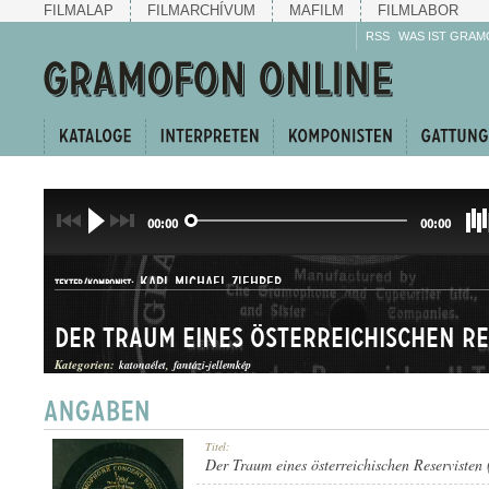
FILMALAP
FILMARCHÍVUM
MAFILM
FILMLABOR
RSS
WAS IST GRAM
00:00
00:00
KARL MICHAEL ZIEHRER
TEXTER/KOMPONIST:
Kategorien:
katonaélet
fantázi-jellemkép
HANGKÉP
Titel:
GATTUNG:
Der Traum eines österreichischen Reservisten (