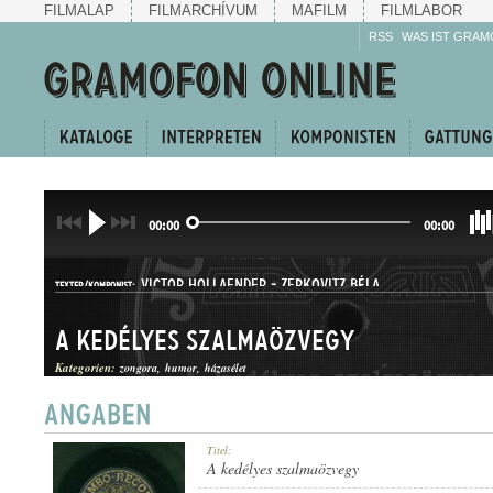
FILMALAP
FILMARCHÍVUM
MAFILM
FILMLABOR
RSS
WAS IST GRAM
00:00
00:00
VICTOR HOLLAENDER
-
ZERKOVITZ BÉLA
TEXTER/KOMPONIST:
A kedélyes szalmaözvegy
Kategorien:
zongora
humor
házasélet
KUPLÉ
Titel:
GATTUNG:
A kedélyes szalmaözvegy