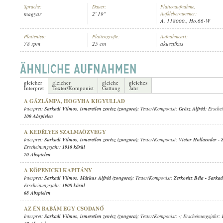
Sprache:
Dauer:
Plattenaufnahme,
magyar
2' 19"
Aufklebernummer:
A. 118000., Ho.66-W
Plattentyp:
Plattengröße:
Aufnahmeart:
78 rpm
25 cm
akusztikus
SARKADI VILMOS
,
ISMERETLEN ZENÉSZ (ZONGORA)
INTERPRET:
gleicher
gleicher
gleiche
gleiches
Interpret
Texter/Komponist
Gattung
Jahr
A GÁZLÁMPA, HOGYHA KIGYULLAD
Interpret:
Sarkadi Vilmos
,
ismeretlen zenész (zongora)
; Texter/Komponist:
Grósz Alfréd
; Ersche
100 Abspielen
A KEDÉLYES SZALMAÖZVEGY
Interpret:
Sarkadi Vilmos
,
ismeretlen zenész (zongora)
; Texter/Komponist:
Victor Hollaender
-
Erscheinungsjahr:
1910 körül
70 Abspielen
A KÖPENICKI KAPITÁNY
Interpret:
Sarkadi Vilmos
,
Márkus Alfréd (zongora)
; Texter/Komponist:
Zerkovitz Béla
-
Sarkad
Erscheinungsjahr:
1908 körül
68 Abspielen
AZ ÉN BABÁM EGY CSODANŐ
Interpret:
Sarkadi Vilmos
,
ismeretlen zenész (zongora)
; Texter/Komponist:
-
; Erscheinungsjahr: