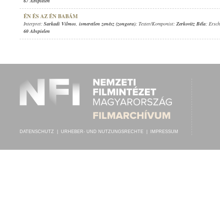
67 Abspielen
ÉN ÉS AZ ÉN BABÁM
Interpret:
Sarkadi Vilmos
,
ismeretlen zenész (zongora)
; Texter/Komponist:
Zerkovitz Béla
; Ersc
60 Abspielen
DATENSCHUTZ
|
URHEBER- UND NUTZUNGSRECHTE
|
IMPRESSUM